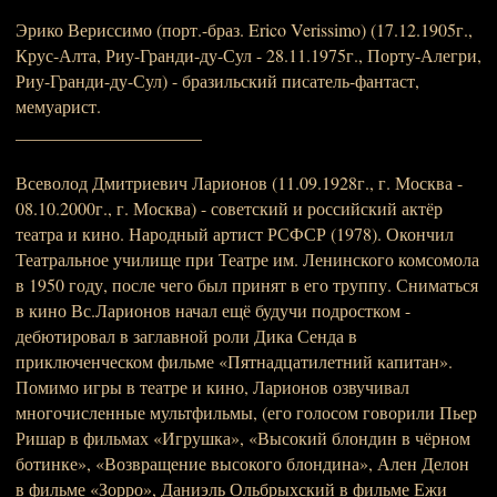
Эрико Вериссимо (порт.-браз. Erico Verissimo) (17.12.1905г.,
Крус-Алта, Риу-Гранди-ду-Сул - 28.11.1975г., Порту-Алегри,
Риу-Гранди-ду-Сул) - бразильский писатель-фантаст,
мемуарист.
_____________________
Всеволод Дмитриевич Ларионов (11.09.1928г., г. Москва -
08.10.2000г., г. Москва) - советский и российский актёр
театра и кино. Народный артист РСФСР (1978). Окончил
Театральное училище при Театре им. Ленинского комсомола
в 1950 году, после чего был принят в его труппу. Сниматься
в кино Вс.Ларионов начал ещё будучи подростком -
дебютировал в заглавной роли Дика Сенда в
приключенческом фильме «Пятнадцатилетний капитан».
Помимо игры в театре и кино, Ларионов озвучивал
многочисленные мультфильмы, (его голосом говорили Пьер
Ришар в фильмах «Игрушка», «Высокий блондин в чёрном
ботинке», «Возвращение высокого блондина», Ален Делон
в фильме «Зорро», Даниэль Ольбрыхский в фильме Ежи