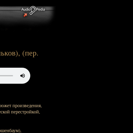
ьков), (пер.
Сюжет произведения,
еской перестройкой,
ршенбаум),