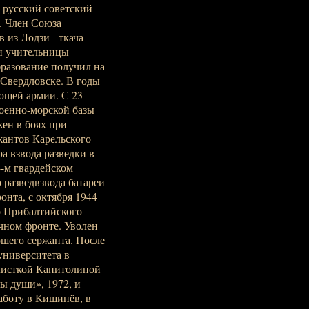
 - русский советский
. Член Союза
 из Лодзи - ткача
 и учительницы
бразование получил на
 Свердловске. В годы
ющей армии. С 23
военно-морской базы
жен в боях при
жантов Карельского
а взвода разведки в
4-м гвардейском
 разведвзвода батареи
нта, с октября 1944
го Прибалтийского
очном фронте. Уволен
аршего сержанта. После
университета в
алисткой Капитолиной
ы души», 1972, и
работу в Кишинёв, в