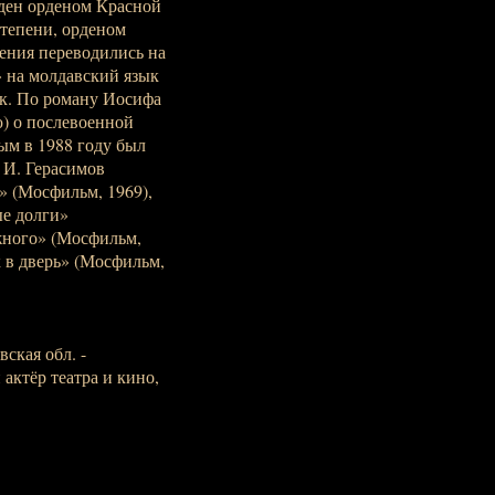
ден орденом Красной
степени, орденом
ения переводились на
» на молдавский язык
к. По роману Иосифа
ю) о послевоенной
м в 1988 году был
 И. Герасимов
» (Мосфильм, 1969),
ые долги»
ожного» (Мосфильм,
 в дверь» (Мосфильм,
ская обл. -
 актёр театра и кино,