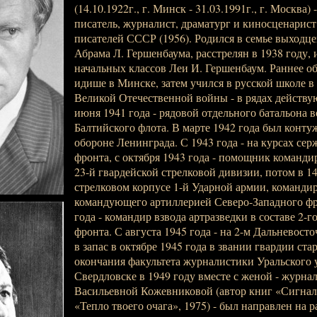
(14.10.1922г., г. Минск - 31.03.1991г., г. Москва)
писатель, журналист, драматург и киносценарист
писателей СССР (1956). Родился в семье выходцев
Абрама Л. Гершенбаума, расстрелян в 1938 году,
начальных классов Леи И. Гершенбаум. Раннее о
идише в Минске, затем учился в русской школе в
Великой Отечественной войны - в рядах действу
июня 1941 года - рядовой отдельного батальона 
Балтийского флота. В марте 1942 года был конту
обороне Ленинграда. С 1943 года - на курсах сер
фронта, с октября 1943 года - помощник командир
23-й гвардейской стрелковой дивизии, потом в 1
стрелковом корпусе 1-й Ударной армии, командир
командующего артиллерией Северо-Западного фро
года - командир взвода артразведки в составе 2-
фронта. С августа 1945 года - на 2-м Дальневост
в запас в октябре 1945 года в звании гвардии ст
окончания факультета журналистики Уральского 
Свердловске в 1949 году вместе с женой - журн
Васильевной Кожевниковой (автор книг «Сигнал
«Тепло твоего очага», 1975) - был направлен на 