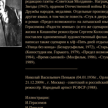
редакцию газеты «Советская Молдавия». Награж
Звезды (1943), орденом Отечественной войны II 
Дружбы народов, медалями. Отдельные произвед
другие языки, в том числе повесть «Стук в дверь
и роман «Предел возможного» на латышский язы
Герасимова «Радости земные» (и его же сценари
жизни в Кишинёве режиссёром Сергеем Колосовы
поставлен одноименный художественный фильм.
написал также сценарии к х/ф «Пять дней отдыха
«Улица без конца» (Беларусьфильм, 1972), «Стар
(Киностудия им. Горького, 1979), «Предел возм
1984), «Время сыновей» (Мосфильм, 1986), «Стук
1989).
___________________________
Николай Васильевич Пеньков (04.01.1936г., Орлов
21.12.2009г., г. Москва) - советский и российский
режиссёр. Народный артист РСФСР (1988).
Иллюстрации:
И.Герасимов
Н.Пеньков