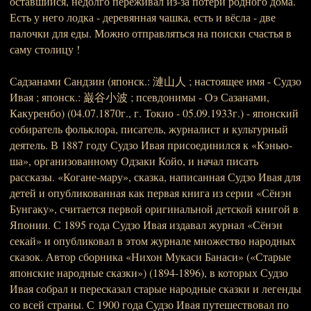
оставшийся, недолго переживал из-за потери родного дома.
Есть у него лодка - деревянная чашка, есть и вёсла - две
палочки для еды. Можно отправляться на поиски счастья в
саму столицу !
Садзанами Сандзин (японск.: 漣山人 ; настоящее имя - Судзо
Ивая ; японск.: 巌谷小波 ; псевдонимы - Оэ Сазанами,
Какуренбо) (04.07.1870г., г. Токио - 05.09.1933г.) - японский
собиратель фольклора, писатель, журналист и культурный
деятель. В 1887 году Судзо Ивая присоединился к «Кэнью-
ша», организованному Одзаки Койо, и начал писать
рассказы. «Когане-мару», сказка, написанная Судзо Ивая для
детей и опубликованная как первая книга из серии «Сёнэн
Бунгаку», считается первой оригинальной детской книгой в
Японии. С 1895 года Судзо Ивая издавал журнал «Сёнэн
секай» и опубликовал в этом журнале множество народных
сказок. Автор сборника «Нихон Мукаси Банаси» («Старые
японские народные сказки») (1894-1896), в которых Судзо
Ивая собрал и пересказал старые народные сказки и легенды
со всей страны. С 1900 года Судзо Ивая путешествовал по