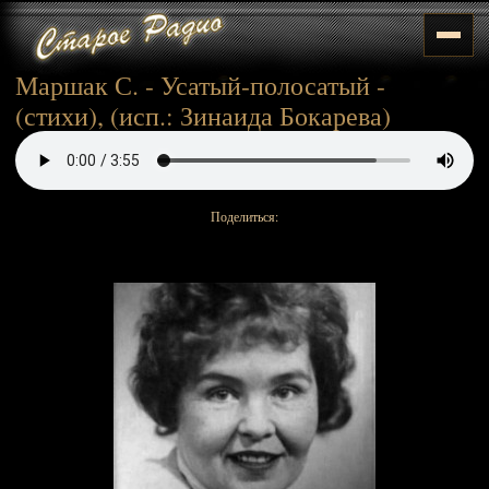
Маршак С. - Усатый-полосатый -
(стихи), (исп.: Зинаида Бокарева)
Поделиться: