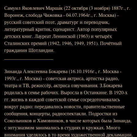
Самуил Яковлевич Марша́к (22 октября (3 ноября) 1887г., г.
Воронеж, слобода Чижовка - 04.07.1964г., г. Москва) -
русский советский поэт, драматург и переводчик,
литературный критик, сценарист. Автор популярных
детских книг. Лауреат Ленинской (1963) и четырёх
Сталинских премий (1942, 1946, 1949, 1951). Почётный
гражданин Шотландии.
____________________
Зинаида Алексеевна Бокарева (16.10.1916г., г. Москва -
1993г., г. Москва) - советская актриса, артистка радио,
театра и ТВ, режиссёр, актриса озвучивания. З.Бокарева
родилась в семье рабочих. Выросла в Останкине. В 1920-х
гг. жизнь в каждой советской семье сосредоточивалась
вокруг радио: передавались новости, правительственные
сообщения, концерты, радиоспектакли. Подростки из
Сокольников и Хамовников, в числе которых была Зинаида,
с энтузиазмом занимались в студиях и кружках. Много
внимания уделялось в то время художественной декламации,