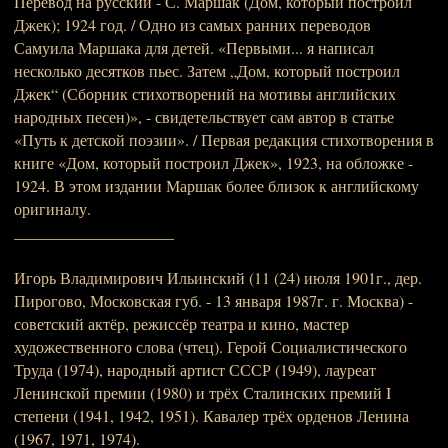
Перевод на русский - С. Маршак (Дом, который построил
Джек); 1924 год. / Одно из самых ранних переводов
Самуила Маршака для детей. «Первыми... я написал
несколько десятков пьес. Затем „Дом, который построил
Джек“ (Сборник стихотворений на мотивы английских
народных песен)», - свидетельствует сам автор в статье
«Путь к детской поэзии». / Первая редакция стихотворения в
книге «Дом, который построил Джек», 1923, на обложке -
1924. В этом издании Маршак более близок к английскому
оригиналу.
____________________
Игорь Владимирович Ильинский (11 (24) июля 1901г., дер.
Пирогово, Московская губ. - 13 января 1987г. г. Москва) -
советский актёр, режиссёр театра и кино, мастер
художественного слова (чтец). Герой Социалистического
Труда (1974), народный артист СССР (1949), лауреат
Ленинской премии (1980) и трёх Сталинских премий I
степени (1941, 1942, 1951). Кавалер трёх орденов Ленина
(1967, 1971, 1974).