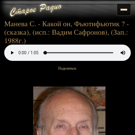
Манева С. - Какой он, Фьютифьютик ? -
(сказка), (исп.: Вадим Сафронов), (Зап.:
1988г.)
Поделиться: