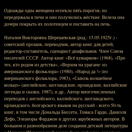
Однажды одна женщина испекла пять пирогов, но
передержала в печи и они получились жёсткие. Велела она
дочери покрыть их полотенцем и поставить на печь.
Наталия Викторовна Шерешевская (род.: 15.05.1925г.) -
советский прозаик, переводчик, автор книг для детей,
редактор-составитель, сценарист диафильмов. Член Союза
писателей СССР. Автор книг «Всё кувырком» (1968), «Про
тех, кто родом из детства», «Верхом на урагане: из
американского фольклора» (1980), «Народ да !» (из
американского фольклора, 1983), «Сквозь волшебное
кольцо» (английские, шотландские, ирландские, валлийские
легенды и сказки, 1987), и др.. Автор многочисленных
переводов c английского, валлийского, шотландского,
ирландского, болгарского языков на русский - всего 50-ть
книг, в том числе Дональда Биссета, Томаса Гарди, Даниэля
Дефо, Элеаноры Фарджон и других зарубежных авторов. В
большом и разнообразном деле создания детской литературы