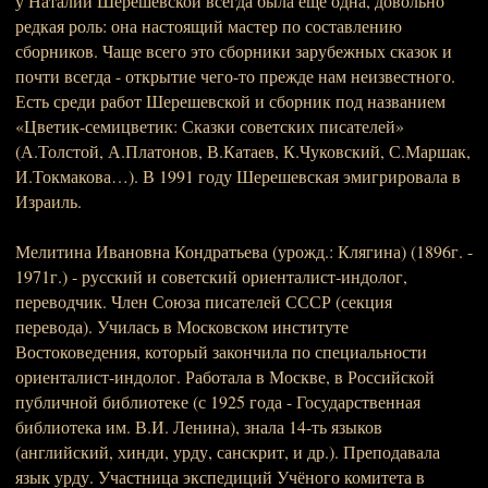
у Наталии Шерешевской всегда была ещё одна, довольно
редкая роль: она настоящий мастер по составлению
сборников. Чаще всего это сборники зарубежных сказок и
почти всегда - открытие чего-то прежде нам неизвестного.
Есть среди работ Шерешевской и сборник под названием
«Цветик-семицветик: Сказки советских писателей»
(А.Толстой, А.Платонов, В.Катаев, К.Чуковский, С.Маршак,
И.Токмакова…). В 1991 году Шерешевская эмигрировала в
Израиль.
Мелитина Ивановна Кондратьева (урожд.: Клягина) (1896г. -
1971г.) - русский и советский ориенталист-индолог,
переводчик. Член Союза писателей СССР (секция
перевода). Училась в Московском институте
Востоковедения, который закончила по специальности
ориенталист-индолог. Работала в Москве, в Российской
публичной библиотеке (с 1925 года - Государственная
библиотека им. В.И. Ленина), знала 14-ть языков
(английский, хинди, урду, санскрит, и др.). Преподавала
язык урду. Участница экспедиций Учёного комитета в