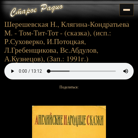
Шерешевская Н., Клягина-Кондратьева
М. - Том-Тит-Тот - (сказка), (исп.:
Р.Суховерко, И.Потоцкая,
Л.Гребенщикова, Вс.Абдулов,
А.Кузнецов), (Зап.: 1991г.)
Поделиться: