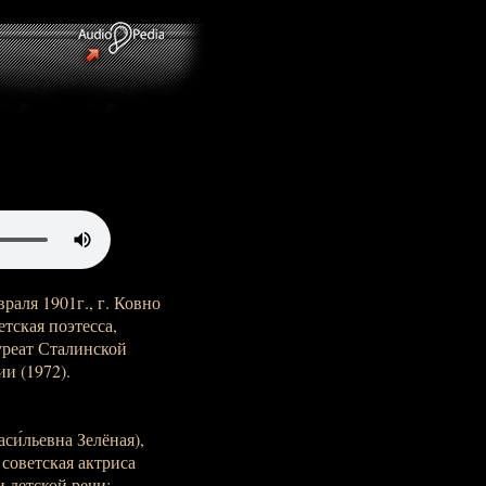
враля 1901г., г. Ковно
етская поэтесса,
уреат Сталинской
и (1972).
аси́льевна Зелёная),
- советская актриса
и детской речи;