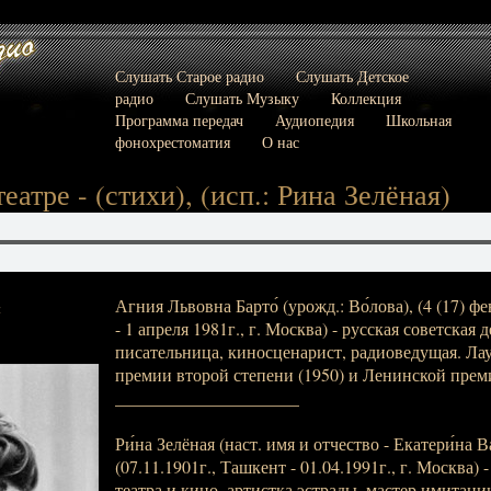
Слушать Старое радио
Слушать Детское
радио
Слушать Музыку
Коллекция
Программа передач
Аудиопедия
Школьная
фонохрестоматия
О нас
театре - (стихи), (исп.: Рина Зелёная)
Агния Львовна Барто́ (урожд.: Во́лова), (4 (17) фе
:
- 1 апреля 1981г., г. Москва) - русская советская д
писательница, киносценарист, радиоведущая. Ла
премии второй степени (1950) и Ленинской преми
_____________________
Ри́на Зелёная (наст. имя и отчество - Екатери́на В
(07.11.1901г., Ташкент - 01.04.1991г., г. Москва) 
театра и кино, артистка эстрады, мастер имитаци