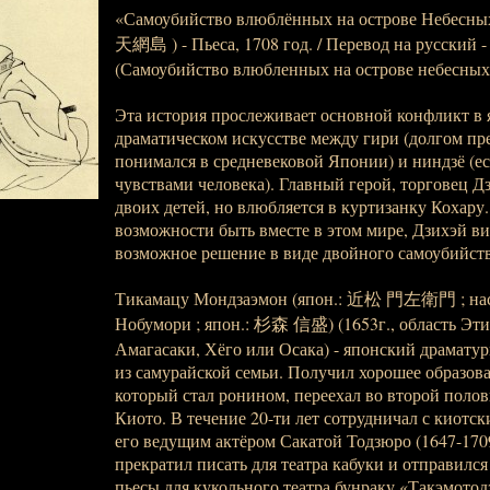
«Самоубийство влюблённых на острове Небесных
天網島 ) - Пьеса, 1708 год. / Перевод на русский -
(Самоубийство влюбленных на острове небесных с
Эта история прослеживает основной конфликт в
драматическом искусстве между гири (долгом пре
понимался в средневековой Японии) и ниндзё (е
чувствами человека). Главный герой, торговец Д
двоих детей, но влюбляется в куртизанку Кохару.
возможности быть вместе в этом мире, Дзихэй в
возможное решение в виде двойного самоубийств
Тикамацу Мондзаэмон (япон.: 近松 門左衛門 ; наст
Нобумори ; япон.: 杉森 信盛) (1653г., область Этидз
Амагасаки, Хёго или Осака) - японский драмату
из самурайской семьи. Получил хорошее образова
который стал ронином, переехал во второй полови
Киото. В течение 20-ти лет сотрудничал с киотск
его ведущим актёром Сакатой Тодзюро (1647-1709
прекратил писать для театра кабуки и отправился 
пьесы для кукольного театра бунраку «Такэмотод