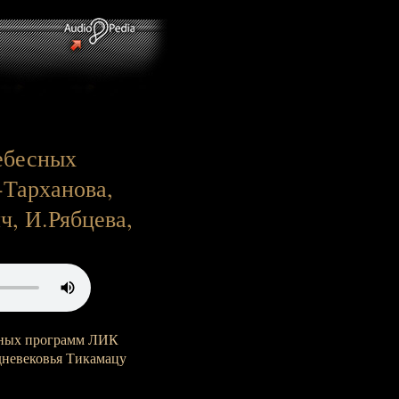
ебесных
-Тарханова,
, И.Рябцева,
нных программ ЛИК
дневековья Тикамацу