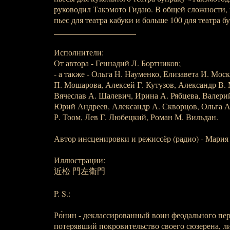
руководил Такэмото Гидаю. В общей сложности, 
пьес для театра кабуки и больше 100 для театра б
____________________
Исполнители:
От автора - Геннадий Л. Бортников;
- а также - Ольга Н. Науменко, Елизавета И. Мос
П. Мошарова, Алексей Г. Кутузов, Александр В
Вячеслав А. Шалевич, Ирина А. Рябцева, Валери
Юрий Андреев, Александр А. Скворцов, Ольга А
Р. Тоом, Лев Г. Любецкий, Роман М. Вильдан.
Автор инсценировки и режиссёр (радио) - Мария
Иллюстрации:
近松 門左衛門
P. S.:
Ро́нин - деклассированный воин феодального пе
потерявший покровительство своего сюзерена, л