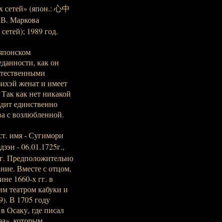
 сетей» (япон.: 心中
 В. Маркова
етей); 1989 год.
 японском
данности, как он
стественными
зихэй женат и имеет
 Так как нет никакой
идит единственно
а с возлюбленной.
. имя - Сугимори
эн - 06.01.1725г.,
рг. Предположительно
ние. Вместе с отцом,
не 1660-х гг. в
им театром кабуки и
). В 1705 году
в Осаку, где писал
за», которым