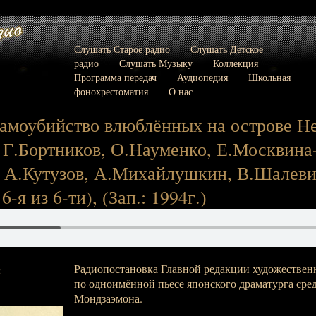
Слушать Старое радио
Слушать Детское
радио
Слушать Музыку
Коллекция
Программа передач
Аудиопедия
Школьная
фонохрестоматия
О нас
Самоубийство влюблённых на острове Н
.: Г.Бортников, О.Науменко, Е.Москвина
 А.Кутузов, А.Михайлушкин, В.Шалевич
 6-я из 6-ти), (Зап.: 1994г.)
Радиопостановка Главной редакции художестве
:
по одноимённой пьесе японского драматурга сре
Мондзаэмона.