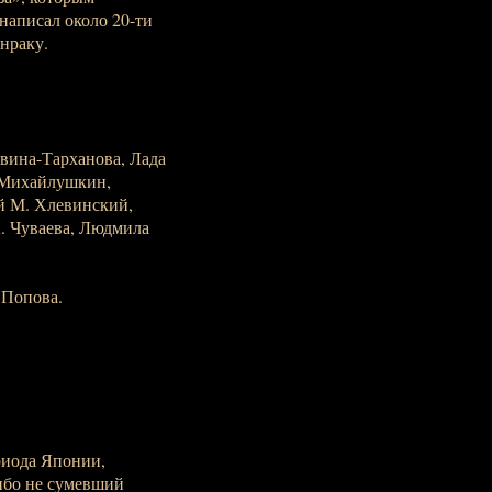
написал около 20-ти
унраку.
квина-Тарханова, Лада
. Михайлушкин,
й М. Хлевинский,
. Чуваева, Людмила
 Попова.
риода Японии,
ибо не сумевший