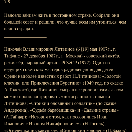
7-9.
Надоело зайцам жить в постоянном страхе. Собрали они
большой совет и решили, что лучше всем им утопиться, чем
вечно страдать.
__________________
Николай Владимирович Литвинов (6 [19] мая 1907г., г.
Тифлис - 27 декабря 1987г., г. Москва) - советский актёр,
режиссёр, народный артист РСФСР (1972). Один из
ведущих советских мастеров радиовещания для детей.
Среди наиболее известных работ Н.Литвинова: «Золотой
ключик, или Приключения Буратино» (1949 год, по сказке
А.Толстого), где Литвинов сыграл все роли и этим фактом
можно проиллюстрировать многогранность таланта
Литвинова; «Стойкий оловянный солдатик» (по сказке
Андерсена); «Судьба барабанщика» и «Дальние страны»
(А.Гайдар); «История о том, как поссорились Иван
Иванович с Иваном Никифоровичем» (Н.Гоголь);
«Огневушка-поскакушка», «Синюшкин колодец» (П.Бажов)