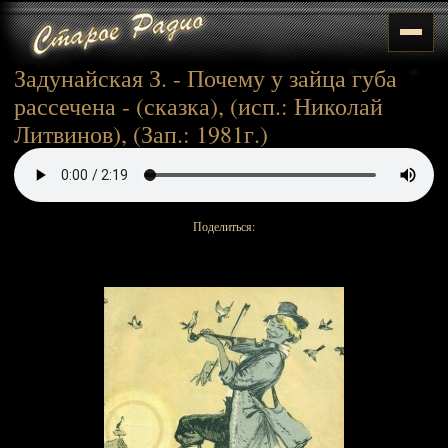
Задунайская З. - Почему у зайца губа
рассечена - (сказка), (исп.: Николай
Литвинов), (Зап.: 1981г.)
Поделиться: