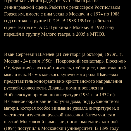
Пушкина в Ленинграде. До 1974 года играл на
ленинградской сцене. Работал с режиссёром Ростиславом
Горяевым, вместе с ним уехал в Москву, и с 1974 по 1988
год состоял в труппе ЦТСА. В 1988-1991гг. работал на
сцене Театра им. А.С. Пушкина в Москве. В 1992 году
перешёл в труппу Малого театра, в 2005 в МТЮЗ.
____________________
Иван Сергеевич Шмелёв (21 сентября [3 октября] 1873г., г.
Москва - 24 июня 1950г., Покровский монастырь, Бюсси-ан-
От, Франция) - русский писатель, публицист, православный
мыслитель. Из московского купеческого рода Шмелёвых,
представитель консервативно-христианского направления
русской словесности. Дважды номинировался на
Нобелевскую премию по литературе (1931 г. и 1932 г.).
Начальное образование получил дома, под руководством
матери, которая особое внимание уделяла литературе и, в
частности, изучению русской классики. Затем учился в
шестой Московской гимназии, после окончания которой
(1894) поступил в Московский университет. В 1898 году