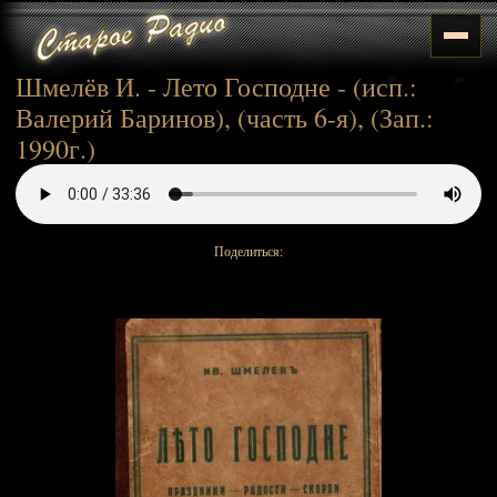
Шмелёв И. - Лето Господне - (исп.:
Валерий Баринов), (часть 6-я), (Зап.:
1990г.)
Поделиться: