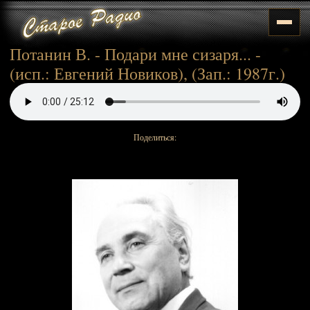
Потанин В. - Подари мне сизаря... -
(исп.: Евгений Новиков), (Зап.: 1987г.)
Поделиться: