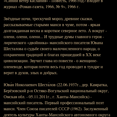
«Синий ветер каслания» - Повесть, 1966 год / Входит в
журнал «Роман-газета, 1966, № 9», 1966 г.
Звёздные ночи, трескучий мороз, древние сказки,
рассказываемые старыми манси в чуме, потом - яркая
долгожданная весна и короткое северное лето. А вокруг -
олени, олени, олени... И трудные думы главного героя -
лирического «двойника» мансийского писателя Ювана
Шесталова о судьбе своего малочисленного народа, о
сохранении традиций и благах пришедшей в XX веке
цивилизации. Звучит глава из повести - о женщине-
оленеводе, которая почти весь год проводит в тундре и
верит в духов, злых и добрых.
Юва́н Николаевич Шеста́лов (22.06.1937г., дер. Камратка,
Берёзовский р-н Остяко-Вогульский национальный округ,
Омская обл. - 05.11.2011г., г. Ханты-Мансийск) -
мансийский писатель. Первый профессиональный поэт
манси. Член Союза писателей СССР (1962). Заслуженный
деятель культуры Ханты-Мансийского автономного округа