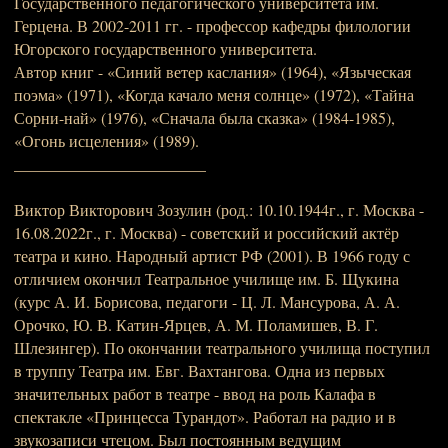
Государственного педагогического университета им.
Герцена. В 2002-2011 гг. - профессор кафедры филологии
Югорского государственного университета.
Автор книг - «Синий ветер каслания» (1964), «Языческая
поэма» (1971), «Когда качало меня солнце» (1972), «Тайна
Сорни-най» (1976), «Сначала была сказка» (1984-1985),
«Огонь исцеления» (1989).
________________________
Виктор Викторович Зозулин (род.: 10.10.1944г., г. Москва -
16.08.2022г., г. Москва) - советский и российский актёр
театра и кино. Народный артист РФ (2001). В 1966 году с
отличием окончил Театральное училище им. Б. Щукина
(курс А. И. Борисова, педагоги - Ц. Л. Мансурова, А. А.
Орочко, Ю. В. Катин-Ярцев, А. М. Поламишев, В. Г.
Шлезингер). По окончании театрального училища поступил
в труппу Театра им. Евг. Вахтангова. Одна из первых
значительных работ в театре - ввод на роль Калафа в
спектакле «Принцесса Турандот». Работал на радио и в
звукозаписи чтецом. Был постоянным ведущим