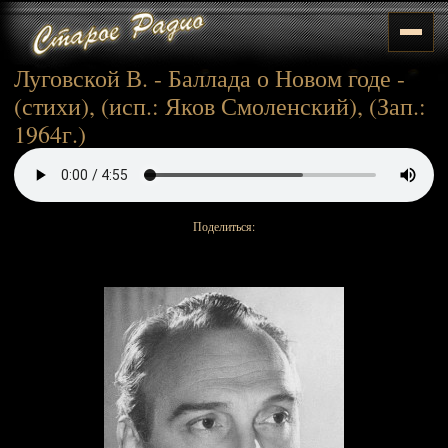
Луговской В. - Баллада о Новом годе -
(стихи), (исп.: Яков Смоленский), (Зап.:
1964г.)
Поделиться: