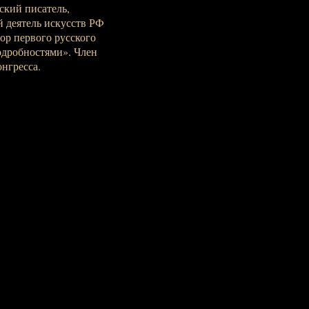
йский писатель,
й деятель искусств РФ
ор первого русского
одробностями». Член
нгресса.