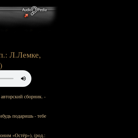
п.: Л.Лемке,
)
 авторский сборник. -
ибудь подаришь - тебе
ним «Остёр»), (род.: