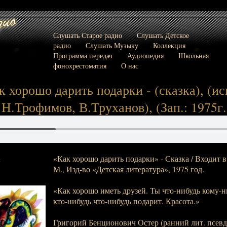
Слушать Старое радио
Слушать Детское
радио
Слушать Музыку
Коллекция
Программа передач
Аудиопедия
Школьная
фонохрестоматия
О нас
к хорошо дарить подарки - (сказка), (ис
 Н.Трофимов, В.Труханов), (Зап.: 1975г.
«Как хорошо дарить подарки» - Сказка / Входит в
:
М., Изд-во «Детская литература», 1975 год.
«Как хорошо иметь друзей. Ты что-нибудь кому-н
кто-нибудь что-нибудь подарит. Красота.»
Григорий Бенционович Остер (ранний лит. псевдо