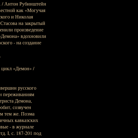
е. / Антон Рубинштейн
вестной как «Могучая
ского и Николая
 Стасова на закрытый
оценили произведение
 «Демона» вдохновили
кого - на создание
.
; цикл «Демон» /
 вершин русского
 и переживаниям
триста Демона,
юбит, созвучен
м тем же. Поэма
ичных кавказских
вые - в журнале
д. I, с. 187-201 под