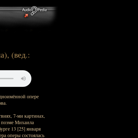
), (вед.:
дноимённой опере
ва.
виях, 7-ми картинах,
й поэме Михаила
рге 13 [25] января
ера оперы состоялась