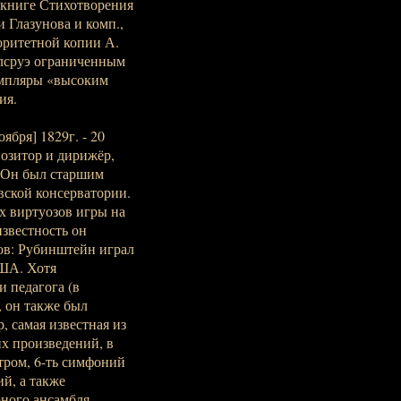
 книге Стихотворения
и Глазунова и комп.,
торитетной копии А.
рлсруэ ограниченным
земпляры «высоким
ия.
бря] 1829г. - 20
позитор и дирижёр,
. Он был старшим
вской консерватории.
х виртуозов игры на
звестность он
ов: Рубинштейн играл
США. Хотя
 педагога (в
, он также был
, самая известная из
х произведений, в
стром, 6-ть симфоний
й, а также
ного ансамбля.