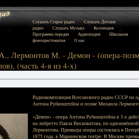
Слушать Старое радио
Слушать Детское
радио
Слушать Музыку
Коллекция
Программа передач
Аудиопедия
Школьная
фонохрестоматия
О нас
., Лермонтов М. - Демон - (опера-поэма
в), (часть 4-я из 4-х)
Радиокомпозиция Всесоюзного радио СССР по о
:
Антона Рубинштейна и поэме Михаила Лермонто
«Демон» - опера Антона Рубинштейна в 3-х дейст
на либретто Павла Висковатова, по одноимённо
Лермонтова. Премьера оперы состоялась в Петербу
1875 года, в Мариинском театре. В Москве премь