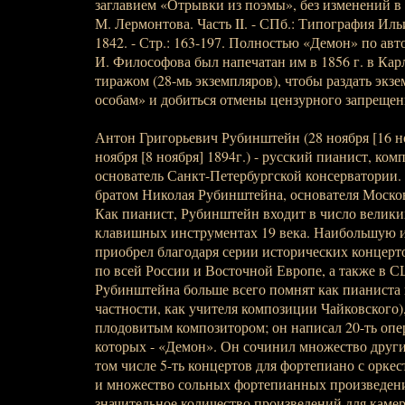
заглавием «Отрывки из поэмы», без изменений в
М. Лермонтова. Часть II. - СПб.: Типография Иль
1842. - Стр.: 163-197. Полностью «Демон» по ав
И. Философова был напечатан им в 1856 г. в Ка
тиражом (28-мь экземпляров), чтобы раздать эк
особам» и добиться отмены цензурного запрещен
Антон Григорьевич Рубинштейн (28 ноября [16 ноя
ноября [8 ноября] 1894г.) - русский пианист, ком
основатель Санкт-Петербургской консерватории
братом Николая Рубинштейна, основателя Моско
Как пианист, Рубинштейн входит в число велики
клавишных инструментах 19 века. Наибольшую и
приобрел благодаря серии исторических концерт
по всей России и Восточной Европе, а также в 
Рубинштейна больше всего помнят как пианиста и
частности, как учителя композиции Чайковского)
плодовитым композитором; он написал 20-ть опер
которых - «Демон». Он сочинил множество други
том числе 5-ть концертов для фортепиано с орке
и множество сольных фортепианных произведени
значительное количество произведений для камер