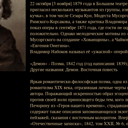
22 октября [3 ноября] 1879 года в Большом театр
пригласил нескольких музыкантов из группы, из
кучка», в том числе Сезара Куи, Модеста Мусорг
Римского-Корсакова, а также критика Владимира
показ оперы в сентябре 1871 года, где гости не 
положительно. Однако мелодические мотивы из
Мусоргского на создание «Хованщины», а Чайковс
«Евгения Онегина».
Владимир Набоков называл её «ужасной» оперой
«Демон» - Поэма, 1842 год (год написания: 1839)
Другие названия: Демон. Восточная повесть
Яркая романтически-философская поэма, одна из
романтизма XIX века, отразившая личные черты
автора. Поражающий искренностью образ эгоцен
против своей воли приносящего беды тем, кого л
Печорину из «Героя нашего времени», страдавши
содержит также описания запоминающихся экзот
пейзажей, сказания с восточным колоритом. Впер
«Отечественные записки», 1842, том XXII, № 6, от