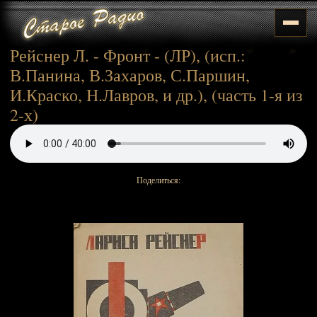
Рейснер Л. - Фронт - (ЛР), (исп.:
В.Панина, В.Захаров, С.Паршин,
И.Краско, Н.Лавров, и др.), (часть 1-я из
2-х)
Поделиться: