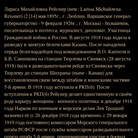
Лариса Михайловна Рейснер (нем.: Larissa Michailowna
Reissner) (2 [14] мая 1895г., г. Люблин, Варшавское генерал-
губернаторство - 9 февраля 1926г., г. Москва) - большевик,
писательница и поэтесса, журналист, дипломат. Участница
Гражданской войны в России. В августе 1918 года ходила в
разведку в занятую белочехами Казань. После нападения
отряда белогвардейцев под командованием В.О. Каппеля и
Б.В. Савинкова на станции Тюрлема и Свияжск (28 августа
1918) была в разведывательном рейде из Свияжска через
Тюрлему до станции Шихраны (ныне - Канаш) для
восстановления связи между штабом и воинскими частями
5-й армии. В 1918 году вступила в РКП(б). После
вступления в РКП(б) Рейснер делает единственную в своём
роде карьеру женщины - военного политика: в декабре 1918
года Нарком по военным и морским делам Лев Троцкий
назначил её (с 20 декабря 1918 года временно, с 29 января
1919 года постоянно) комиссаром Морского генерального
штаба РСФСР после службы комиссаром разведывательного
отряда штаба 5-й армии, принимавшим участие в боевых