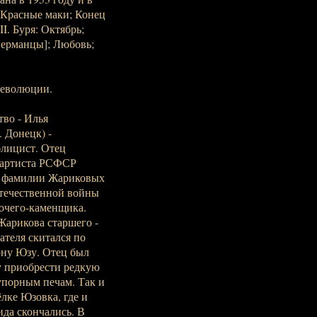
г; Красные маки; Конец
I. Буря: Октябрь;
ерманцы]; Любовь;
революции.
тво - Илья
. Донецк) -
ублицист. Отец
о артиста РСФСР
м фамилии Жариковых
Отечественной войны
бочего-каменщика.
Жарикова старшего -
ателя скитался по
ону Юзу. Отец был
у приобрести редкую
упорным печам. Так и
лке Юзовка, где и
ида скончались. В