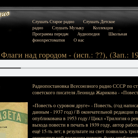
Слушать Старое радио
Слушать Детское
радио
Слушать Музыку
Коллекция
Программа передач
Аудиопедия
Школьная
фонохрестоматия
О нас
Флаги над городом - (исп.: ??), (Зап.: 1
Радиопостановка Всесоюзного радио СССР по ст
:
советского писателя Леонида Жарикова - «Повест
«Повесть о суровом друге» - Повесть, (год напис
данным - 1937 год) / В окончательной редакции 
опубликована в 1953 году / Цикл «Трилогия о ре
выхода повести в печать в 1939 году, автор рабо
ещё 15-ть лет; в результате на свет появилась три
окончательной редакции повесть была опубликова