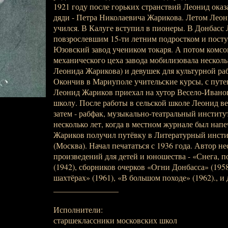
1921 году после горьких странствий Леонид оказа
дяди - Петра Николаевича Жарикова. Летом Леон
учился. В Калуге вступил в пионеры. В Донбасс
повзрослевшим 15-ти летним подростком и пост
Юзовский завод учеником токаря. А потом комсо
механического цеха завода мобилизовала нескольк
Леонида Жарикова) и девушек для культурной раб
Окончив в Мариуполе учительские курсы, с путе
Леонид Жариков приехал на хутор Весело-Иванов
школу. После работы в сельской школе Леонид вер
затем - рабфак, музыкально-театральный институт
несколько лет, когда в местном журнале был напе
Жариков получил путёвку в Литературный инстит
(Москва). Начал печататься с 1936 года. Автор н
произведений для детей и юношества - «Снега, 
(1942), сборников очерков «Огни Донбасса» (1958
шахтёрах» (1961), «В большом походе» (1962)., и д
________________
Исполнители:
старшеклассники московских школ