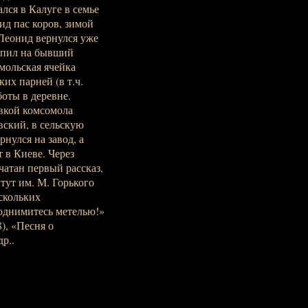
лся в Калуге в семье
ид пас коров, зимой
 Леонид вернулся уже
упил на бывший
мольская ячейка
их парней (в т.ч.
оты в деревне.
вкой комсомола
ский, в сельскую
нулся на завод, а
 в Киеве. Через
чатан первый рассказ,
ут им. М. Горького
ескольких
поднимитесь метелью!»
), «Песня о
р..