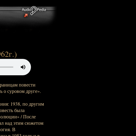
962г.)
раницам повести
ь о суровом друге».
ания: 1938, по другим
повесть была
волюции» / После
тал над этим сюжетом
логия. В
на в 1953 году и в