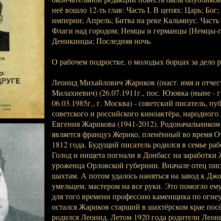
неё вошло 12-ть глав: Часть I. В цепях: Царь; Бо
империи; Апрель; Битва на реке Кальмиус. Часть I
Флаги над городом; Немцы и германцы [Немцы-г
Деникинцы; Последняя ночь.
О рабочем подростке, о молодых борцах за дело 
Леонид Михайлович Жариков ((наст. имя и отчес
Милахиевич) (26.07.1911г., пос. Юзовка (ныне - г
06.03.1985г., г. Москва) - советский писатель, п
советского и российского киноактёра, народног
Евгения Жарикова (1941-2012). Родоначальнико
является француз Жерико, пленённый во время 
1812 года. Будущий писатель родился в семье ра
Голод и нищета погнали в Донбасс на заработки 
уроженца Орловской губернии. Вначале отец пис
шахтам. А потом удалось наняться на завод к Дж
умельцем, мастером на все руки. Это помогло ем
для того времени профессию каменщика по огне
остался Жариков старший в шахтёрском крае посё
родился Леонид. Летом 1920 года родители Леон