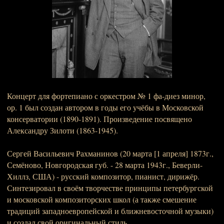
Концерт для фортепиано с оркестром № 1 фа-диез минор,
ор. 1 был создан автором в годы его учёбы в Московской
консерватории (1890-1891). Произведение посвящено
Александру Зилоти (1863-1945).
Сергей Васильевич Рахманинов (20 марта [1 апреля] 1873г.,
Семёново, Новгородская губ. - 28 марта 1943г., Беверли-
Хиллз, США) - русский композитор, пианист, дирижёр.
Синтезировал в своём творчестве принципы петербургской
и московской композиторских школ (а также смешение
традиций западноевропейской и ближневосточной музыки)
и создал свой оригинальный стиль.