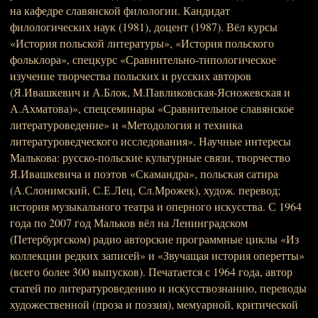
на кафедре славянской филологии. Кандидат
филологических наук (1981), доцент (1987). Вёл курсы
«История польской литературы», «История польского
фольклора», спецкурс «Сравнительно-типологическое
изучение творчества польских и русских авторов
(Я.Ивашкевич и А.Блок, М.Павликовская-Ясножевская и
А.Ахматова)», спецсеминары «Сравнительное славянское
литературоведение» и «Методология и техника
литературоведческого исследования». Научные интересы
Малькова: русско-польские культурные связи, творчество
Я.Ивашкевича и поэтов «Скамандра», польская сатира
(А.Слонимский, С.Е.Лец, Сл.Мрожек), худож. перевод;
история музыкального театра и оперного искусства. С 1964
года по 2007 год Мальков вёл на Ленинградском
(Петербургском) радио авторские программные циклы «Из
коллекции редких записей» и «Звучащая история оперетты»
(всего более 300 выпусков). Печатается с 1964 года, автор
статей по литературоведению и искусствознанию, переводы
художественной (проза и поэзия), мемуарной, критической