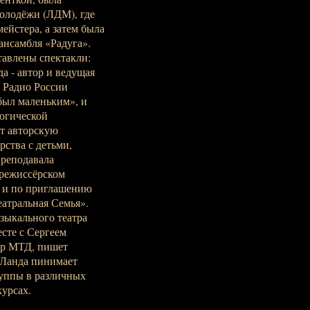
олодёжи (ЛДМ), где
ейстера, а затем была
ансамбля «Радуга».
тавлены спектакли:
а - автор и ведущая
 Радио России
был маленьким», и
гогической
ет авторскую
рства с детьми,
Преподавала
 режиссёрском
ы и по приглашению
еатральная Семья».
зыкального театра
сте с Сергеем
ёр МТД, пишет
 Ланда пинимает
руппы в различных
урсах.