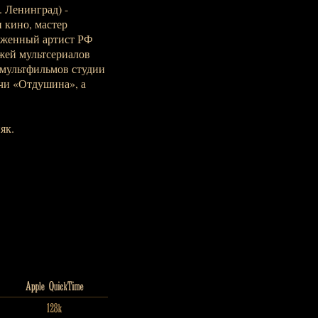
. Ленинград) -
и кино, мастер
луженный артист РФ
жей мультсериалов
мультфильмов студии
ачи «Отдушина», а
як.