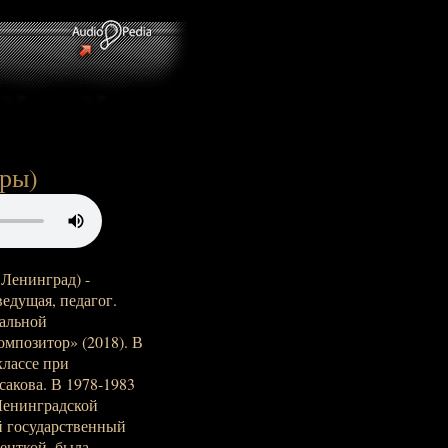
оры)
 Ленинград) -
едущая, педагог.
нальной
позитор» (2018). В
классе при
акова. В 1978-1983
 Ленинградской
й государственный
денткой, была