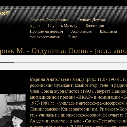
Слушать Старое радио
Слушать Детское
радио
Слушать Музыку
Коллекция
Программа передач
Аудиопедия
Школьная
фонохрестоматия
О нас
рняк М. - Отдушина. Осень - (вед.: авт
Марина Анатольевна Ланда (род.: 11.07.1960г., г.
:
российский музыкант, композитор, теле- и радиов
Член Союза журналистов (1993). Лауреат Нацио
анимационной премии «ИКАР» в номинации «Ком
1977-1981 гг. - училась в актёрско-режиссёрском 
Ленинградской Консерватории им. Римского-Корс
гг. - училась на дирижёрско-хоровом факультете
Академии культуры (ныне - Санкт-Петербургски
институт культуры). В 1981 году, ещё будучи сту