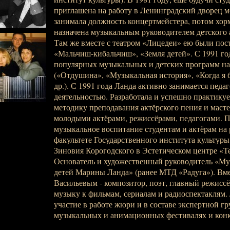
приглашена на работу в Ленинградский дворец м
занимала должность концертмейстера, потом хорм
назначена музыкальным руководителем детского 
Там же вместе с театром «Лицедеи» ею были пос
«Мальчиш-кибальчиш», «Земля детей». С 1991 год
популярных музыкальных и детских программ на
(«Отдушина», «Музыкальная история», «Когда я 
др.). С 1991 года Ланда активно занимается педа
деятельностью. Разработала и успешно практику
методику преподавания актёрского пения и масте
молодыми актёрами, режиссёрами, педагогами. 
музыкальное воспитание студентам и актёрам на
факультете Государственного института культур
Зиновия Корогодского в Эстетическом центре «Т
Основатель и художественный руководитель «Му
детей Марины Ланда» (ранее МТД «Радуга»). Вме
Васильевым - композитор, поэт, главный режисс
музыку к фильмам, сериалам и радиоспектаклям.
участие в работе жюри и в составе экспертной г
музыкальных и анимационных фестивалях и конк