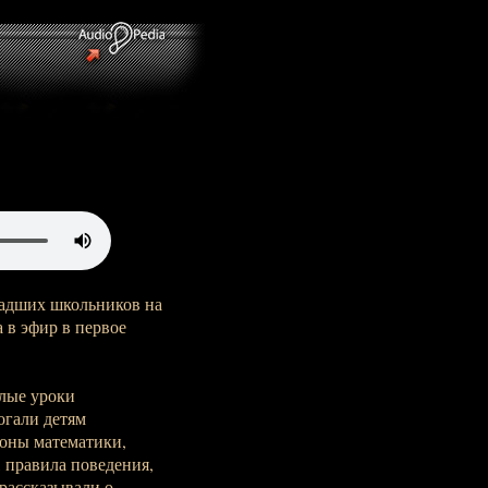
ладших школьников на
 в эфир в первое
ёлые уроки
огали детям
коны математики,
 правила поведения,
рассказывали о