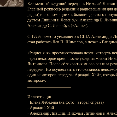
Бессменный ведущий передачи: Николай Литвино
Главный режиссёр редакции радиовещания для д
радио) и его помощники, бывшие до этого попу
дуэтом Лившиц и Левенбук: Александр Б. Ливши
Александр С. Левенбук («Алик»).
С 1979г. вместо уехавшего в США Александра Л
стал работать Лев П. Шимелов, а позже - Владим
«Радионяня» просуществовала почти четверть ве
через некоторое время после ухода из жизни Ни
Литвинова. После её закрытия много раз шла реч
передачи. Но осуществить это оказалось невозмож
один из авторов передачи Аркадий Хайт, которы
мотором».
_____________________
Иллюстрации:
- Елена Лебедева (на фото - вторая справа)
- Аркадий Хайт
- Александр Лившиц, Николай Литвинов и Алек