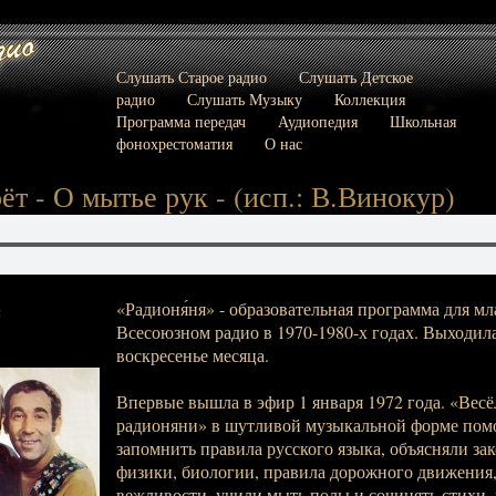
Слушать Старое радио
Слушать Детское
радио
Слушать Музыку
Коллекция
Программа передач
Аудиопедия
Школьная
фонохрестоматия
О нас
ёт - О мытье рук - (исп.: В.Винокур)
«Радионя́ня» - образовательная программа для м
:
Всесоюзном радио в 1970-1980-х годах. Выходила
воскресенье месяца.
Впервые вышла в эфир 1 января 1972 года. «Вес
радионяни» в шутливой музыкальной форме пом
запомнить правила русского языка, объясняли за
физики, биологии, правила дорожного движения,
вежливости, учили мыть полы и сочинять стихи, 