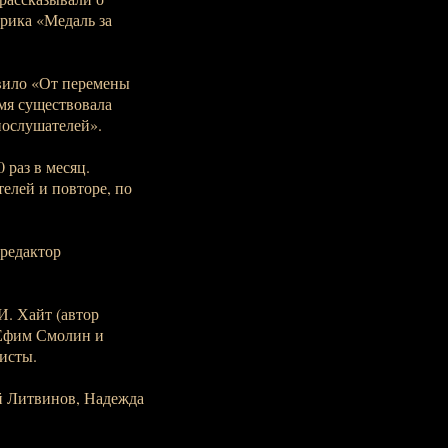
рика «Медаль за
вило «От перемены
емя существовала
иослушателей».
 раз в месяц.
елей и повторе, по
 редактор
И. Хайт (автор
 Ефим Смолин и
исты.
й Литвинов, Надежда