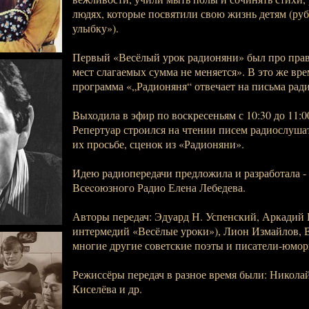
людях, которые посвятили свою жизнь детям (руб
улыбку»).
Первый «Весёлый урок радионяни» был про пра
мест слагаемых сумма не меняется». В это же вр
программа «„Радионяня“ отвечает на письма рад
Выходила в эфир по воскресеньям с 10:30 до 11:00
Репертуар строился на чтении писем радиослушат
их просьбе, сценок из «Радионяни».
Идею радиопередачи предложила и разработала -
Всеcоюзного Радио Елена Лебедева.
Авторы передач: Эдуард Н. Успенский, Аркадий 
интермедий «Весёлые уроки»), Лион Измайлов,
многие другие советские поэты и писатели-юмор
Режиссёры передач в разное время были: Никола
Киселёва и др.