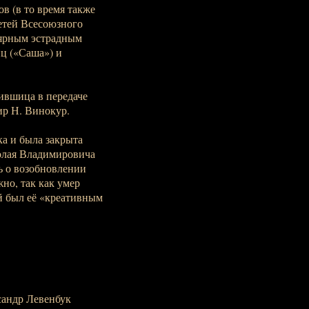
в (в то время также
етей Всесоюзного
лярным эстрадным
ц («Саша») и
ившица в передаче
ир Н. Винокур.
ка и была закрыта
колая Владимировича
ь о возобновлении
но, так как умер
й был её «креативным
сандр Левенбук