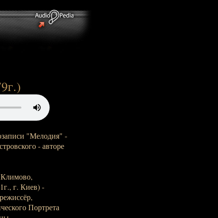
9г.)
озаписи "Мелодия" -
тровского - авторе
 Климово,
г., г. Киев) -
 режиссёр,
ического Портрета
ны.