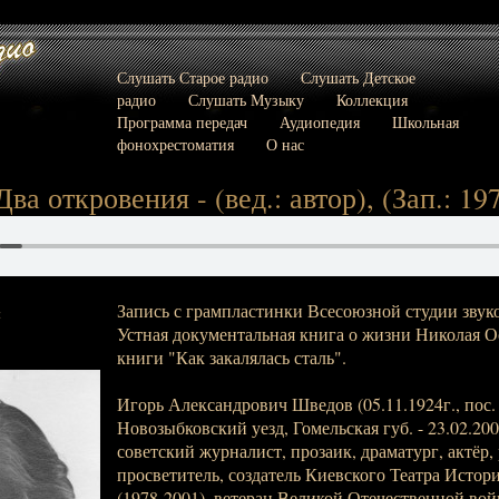
Слушать Старое радио
Слушать Детское
радио
Слушать Музыку
Коллекция
Программа передач
Аудиопедия
Школьная
фонохрестоматия
О нас
ва откровения - (вед.: автор), (Зап.: 197
Запись с грампластинки Всесоюзной студии звук
:
Устная документальная книга о жизни Николая Ос
книги "Как закалялась сталь".
Игорь Александрович Шведов (05.11.1924г., пос.
Новозыбковский уезд, Гомельская губ. - 23.02.2001
советский журналист, прозаик, драматург, актёр,
просветитель, создатель Киевского Театра Истор
(1978-2001), ветеран Великой Отечественной вой