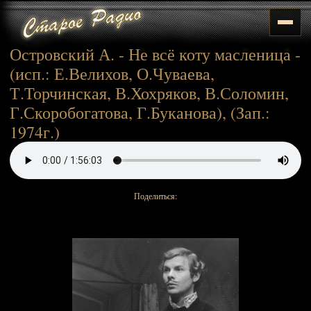
Островский А. - Не всё коту масленица -
(исп.: Е.Велихов, О.Чуваева,
Т.Торчинская, В.Хохряков, В.Соломин,
Г.Скоробогатова, Г.Буканова), (Зап.:
1974г.)
Поделиться: