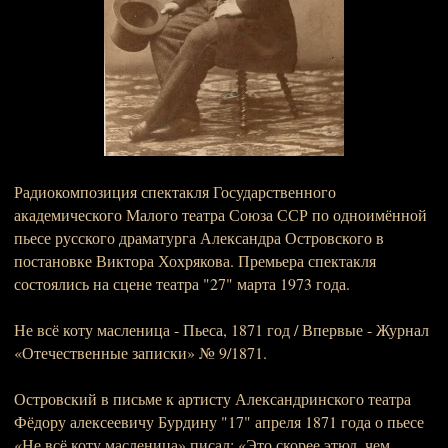
Радиокомпозиция спектакля Государственного
академического Малого театра Союза ССР по одноимённой
пьесе русского драматурга Александра Островского в
постановке Виктора Хохрякова. Премьера спектакля
состоялись на сцене театра "27" марта 1973 года.
Не всё коту масленица - Пьеса, 1871 год / Впервые - Журнал
«Отечественные записки» № 9/1871.
Островский в письме к артисту Александринского театра
Фёдору алексеевичу Бурдину "17" апреля 1871 года о пьесе
«Не всё коту масленица» писал: «Это скорее этюд, чем