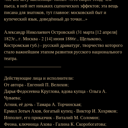
пьеса, в ней нет никаких сценических эффектов; эта вещь
писана для знатоков, тут главное: московский быт и
купеческий язык, доведённый до точки...»
Александр Николаевич Островский (31 марта [12 апреля]
1823г., г. Москва - 2 [14] июня 1886г., Щелыково,
Костромская губ.) - русский драматург, творчество которого
стало важнейшим этапом развития русского национального
театра.
_________________________
Действующие лица и исполнители:
От автора - Евгений П. Велихов;
Дарья Федосеевна Круглова, вдова купца - Ольга А.
Чуваева;
Агния, её дочь - Тамара А. Торчинская;
Ермил Зотыч Ахов, богатый купец - Виктор И. Хохряков;
Ипполит, его приказчик - Виталий М. Соломин;
Феона, ключница Ахова - Галина К. Скоробогатова;