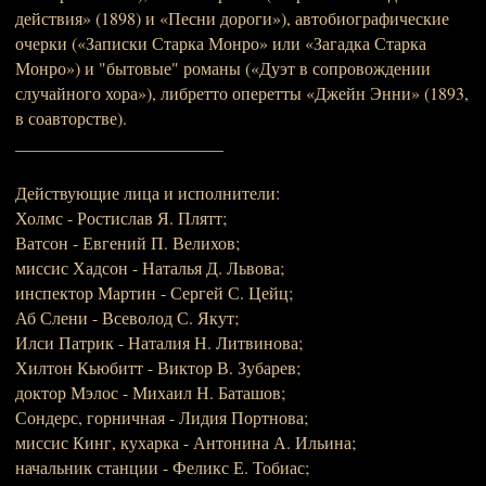
действия» (1898) и «Песни дороги»), автобиографические
очерки («Записки Старка Монро» или «Загадка Старка
Монро») и "бытовые" романы («Дуэт в сопровождении
случайного хора»), либретто оперетты «Джейн Энни» (1893,
в соавторстве).
________________________
Действующие лица и исполнители:
Холмс - Ростислав Я. Плятт;
Ватсон - Евгений П. Велихов;
миссис Хадсон - Наталья Д. Львова;
инспектор Мартин - Сергей С. Цейц;
Аб Слени - Всеволод С. Якут;
Илси Патрик - Наталия Н. Литвинова;
Хилтон Кьюбитт - Виктор В. Зубарев;
доктор Мэлос - Михаил Н. Баташов;
Сондерс, горничная - Лидия Портнова;
миссис Кинг, кухарка - Антонина А. Ильина;
начальник станции - Феликс Е. Тобиас;