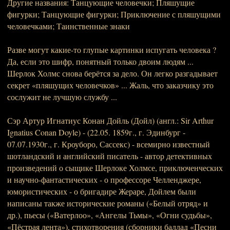
Другие названия: Танцующие человечки; Пляшущие
фигурки; Танцующие фигурки; Приключение с пляшущими
человечками; Таинственные знаки
Разве могут какие-то глупые картинки испугать человека ?
Да, если это шифр, понятный только двоим людям ...
Шерлок Холмс снова берётся за дело. Он легко разгадывает
секрет «пляшущих человечков» ... Жаль, что заказчику это
сослужит не лучшую службу ...
Сэр Артур Игнатиус Конан Дойль (Дойл) (англ.: Sir Arthur
Ignatius Conan Doyle) - (22.05. 1859г., г. Эдинбург -
07.07.1930г., г. Кроуборо, Сассекс) - всемирно известный
шотландский и английский писатель - автор детективных
произведений о сыщике Шерлоке Холмсе, приключенческих
и научно-фантастических - о профессоре Челленджере,
юмористических - о бригадире Жераре, Дойлем были
написаны также исторические романы («Белый отряд» и
др.), пьесы («Ватерлоо», «Ангелы Тьмы», «Огни судьбы»,
«Пёстрая лента»), стихотворения (сборники баллад «Песни