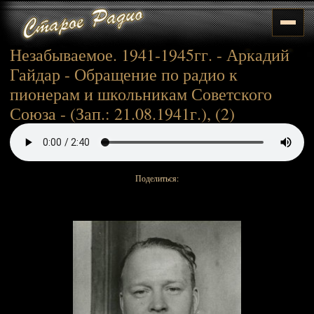
Незабываемое. 1941-1945гг. - Аркадий
Гайдар - Обращение по радио к
пионерам и школьникам Советского
Союза - (Зап.: 21.08.1941г.), (2)
Поделиться: