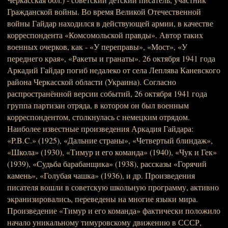
Гражданской войны. Во время Великой Отечественной
войны Гайдар находился в действующей армии, в качестве
корреспондента «Комсомольской правды». Автор таких
военных очерков, как - «У переправы», «Мост», «У
переднего края», «Ракеты и гранаты». 26 октября 1941 года
Аркадий Гайдар погиб недалеко от села Леплява Каневского
района Черкасской области (Украина). Согласно
распространённой версии событий, 26 октября 1941 года
группа партизан отряда, в котором он был военным
корреспондентом, столкнулась с немецким отрядом.
Наиболее известные произведения Аркадия Гайдара:
«P.B.C.» (1925), «Дальние страны», «Четвертый блиндаж»,
«Школа» (1930), «Тимур и его команда» (1940), «Чук и Гек»
(1939), «Судьба барабанщика» (1938), рассказы «Горячий
камень», «Голубая чашка» (1936), и др. Произведения
писателя вошли в советскую школьную программу, активно
экранизировались, переведены на многие языки мира.
Произведение «Тимур и его команда» фактически положило
начало уникальному тимуровскому движению в СССР,