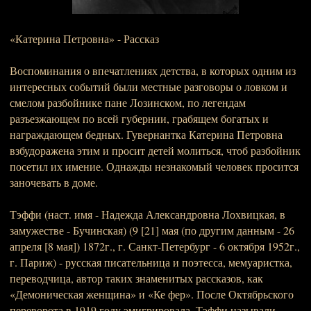
«Катерина Петровна» - Рассказ
Воспоминания о впечатлениях детства, в которых одним из
интересных событий были местные разговоры о ловком и
смелом разбойнике пане Лозинском, по легендам
разъезжающем по всей губернии, грабящем богатых и
награждающем бедных. Гувернантка Катерина Петровна
взбудоражена этим и просит детей молиться, чтоб разбойник
посетил их имение. Однажды незнакомый человек просится
заночевать в доме.
Тэффи (наст. имя - Надежда Александровна Лохвицкая, в
замужестве - Бучинская) (9 [21] мая (по другим данным - 26
апреля [8 мая]) 1872г., г. Санкт-Петербург - 6 октября 1952г.,
г. Париж) - русская писательница и поэтесса, мемуаристка,
переводчица, автор таких знаменитых рассказов, как
«Демоническая женщина» и «Ке фер». После Октябрьского
переворота в 1919 году эмигрировала. Тэффи называли