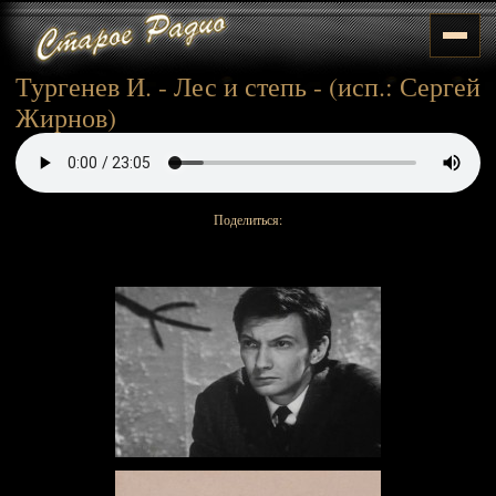
Тургенев И. - Лес и степь - (исп.: Сергей
Жирнов)
Поделиться: