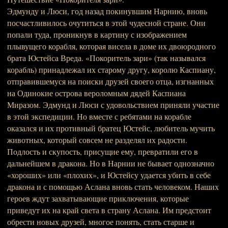
Эдмунду и Люси, год назад покинувшим Нарнию, вновь
посчастливилось очутиться в этой чудесной стране. Они
попали туда, проникнув в картину с изображением
плывущего корабля, которая висела в доме их двоюродного
брата Юстейса Вреда. «Покоритель зари» (так назывался
корабль) принадлежал их старому другу, королю Каспиану,
отправившемуся на поиски друзей своего отца, изгнанных
на Одинокие острова вероломным дядей Каспиана
Миразом. Эдмунд и Люси с удовольствием приняли участие
в этой экспедиции. Но вместе с ребятами на корабле
оказался и их противный братец Юстейс, любитель мучить
животных, который совсем не разделял их радости.
Подлость и скупость, присущие ему, превратили его в
дальнейшем в дракона. Но в Нарнии не бывает однозначно
«хороших» или «плохих», и Юстейсу удается убить в себе
дракона и с помощью Аслана вновь стать человеком. Наших
героев ждут захватывающие приключения, которые
приведут их на край света в страну Аслана. Им предстоит
обрести новых друзей, многое понять, стать старше и