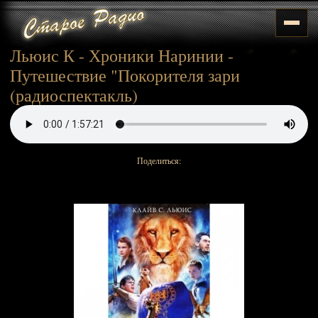
Льюис К - Хроники Наринии -
Путешествие "Покорителя зари
(радиоспектакль)
Поделиться: