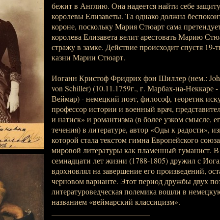
бежит в Англию. Она надеется найти себе защиту
королевы Елизаветы. Та однако должна беспокои
короне, поскольку Мария Стюарт сама претендует
королева Елизавета велит арестовать Марию Стю
стражу в замке. Действие происходит спустя 19-ть
казни Марии Стюарт.
Иоганн Кристоф Фридрих фон Шиллер (нем.: Johan
von Schiller) (10.11.1759г., г. Марбах-на-Неккаре - 
Веймар) - немецкий поэт, философ, теоретик иску
профессор истории и военный врач, представите
и натиск» и романтизма (в более узком смысле, е
течения) в литературе, автор «Оды к радости», и
которой стала текстом гимна Европейского союз
мировой литературы как пламенный гуманист. В
семнадцати лет жизни (1788-1805) дружил с Иога
вдохновлял на завершение его произведений, ос
черновом варианте. Этот период дружбы двух по
литературоведческая полемика вошли в немецку
названием «веймарский классицизм».
_________________________