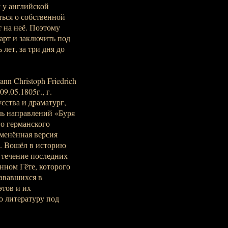
 у английской
ться о собственной
 на неё. Поэтому
арт и заключить под
 лет, за три дня до
n Christoph Friedrich
09.05.1805г., г.
сства и драматург,
ль направлений «Буря
го германского
зменённая версия
а. Вошёл в историю
 течение последних
нном Гёте, которого
тававшихся в
этов и их
ю литературу под