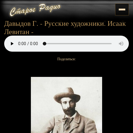
Давыдов Г. - Русские художники. Исаак
Левитан -
Поделиться: