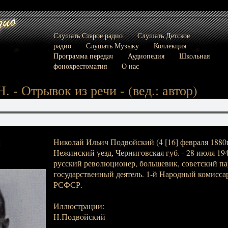
Слушать Старое радио
Слушать Детское
радио
Слушать Музыку
Коллекция
Программа передач
Аудиопедия
Школьная
фонохрестоматия
О нас
 - Отрывок из речи - (вед.: автор)
Николай Ильич Подвойский (4 [16] февраля 1880г
:
Нежинский уезд, Черниговская губ. - 28 июля 1948
русский революционер, большевик, советский п
государственный деятель. 1-й Народный комисса
РСФСР.
Иллюстрации:
Н.Подвойский