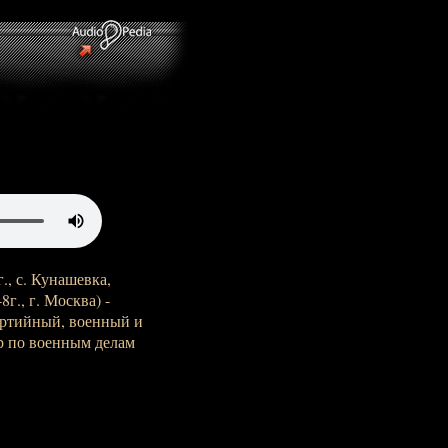
., с. Кунашевка,
г., г. Москва) -
артийный, военный и
р по военным делам