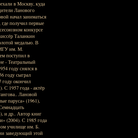
еехали в Москву, куда
одители Ланового
овой начал заниматься
, где получил первые
Всесоюзном конкурсе
жиссёр Таланкин
олотой медалью. В
МГУ им. М.
тем поступил в
е - Театральный
954 году снялся в
56 году сыграл
7 году окончил
 С 1957 года - актёр
тангова.. Лановой
ые паруса» (1961),
«Семнадцать
, и др.. Автор книг
и» (2004). С 1985 года
ном училище им. Б.
вии заведующий этой