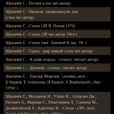
Щипачёв С - Поэзия (стих.чит.автор)
Щипачёв С - Прошли, промелькнули дни
(стих.чит.автор)
Щипачёв С - Стихи (ЛР В. Попов 1979)
Щипачёв С - Стихи (ЛР чит.автор 1961г)
Щипачёв С - Стихи (чит. Лановой В зап. 79г.)
Щипачёв С - Сцена - шар земной (стих.чит.автор)
Щипачёв С. - В доме отдыха - (стихи), (читает автор)
Щипачёв С. - Далекой - (стихи), (читает автор)
Щипачёв С. - Павлик Морозов - (поэма), (исп.:
Б.Чирков, Е.Алексеева, Н.Рыжов, А.Вербицкий), (Зап.:
1950г.)
Щипачёв С., Молчанов И., Уткин И., Алтаузен Дж.,
Гитович А., Маршак С., Решетников Л., Сазонов М.,
Долматовский Е., Карпенко В. - Стихи - (ЛР), (исп.:
Анатолий Павлов), (Зап.: 1982г.)