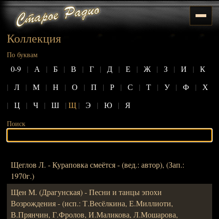
Коллекция
По буквам
0-9
|
А
|
Б
|
В
|
Г
|
Д
|
Е
|
Ж
|
З
|
И
|
К
|
Л
|
М
|
Н
|
О
|
П
|
Р
|
С
|
Т
|
У
|
Ф
|
Х
|
Ц
|
Ч
|
Ш
|
Щ
|
Э
|
Ю
|
Я
Поиск
Щеглов Л. - Кураповка смеётся - (вед.: автор), (Зап.:
1970г.)
Щен М. (Драгунская) - Песни и танцы эпохи
Возрождения - (исп.: Т.Весёлкина, Е.Миллиоти,
В.Прянчин, Г.Фролов, И.Маликова, Л.Мошарова,