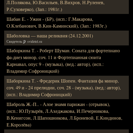
Л.Полякова, Ю.Васильев, В.Вихров, Н.Руленев,
Р.Суховерко), (Зап.: 1981г.)
Шабан Е. - Ужин - (БР), (исп.: Г.Макарова,
О.Клебанович, В.Кин-Каминский), (Зап.: 1983г.)
Шаболовка — наша реликвия (24.12.2001)
Свидетель
svidetel.su
Шаборкина Т. - Роберт Шуман. Соната для фортепиано
фа-диез минор, соч. 11 и Фортепианная сюита
Карнавал, опус 9 - (музыка), (вед.: автор), (исп.:
Владимир Софроницкий)
Шаборкина Т. - Фредерик Шопен. Фантазия фа минор,
соч. 49 и - 24 прелюдии, соч. 28 - (музыка), (вед.: автор),
(исп.: Владимир Софроницкий)
Шаброль Ж.-П.. - Алое знамя парижан - (отрывок),
(исп.: Ю.Пузырёв, Л.Ахеджакова, И.Печерникова,
В.Кенигсон, Л.Шапошникова, Л.Броневой, Е.Киндинов,
Е.Королёва)