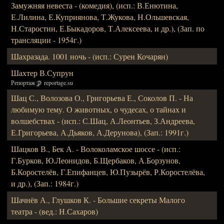
Замужняя невеста - (комедия), (исп.: В.Енютина,
Е.Лилина, Е.Куприянова, Т.Жукова, Н.Ольшевская,
Н.Старостин, Е.Быкадоров, Т.Алексеева, и др.), (Зап. по
трансляции - 1954г.)
Шахразада. 1001 ночь - (исп.: Сурен Кочарян)
Шахтер В.Супрун
Репортаж
reportage.su
Шац С., Волозова О., Григорьева Е., Соколов П. - На
любимую тему. О животных, о чудесах, о тайнах и
волшебствах - (исп.: С.Шац, А.Леонтьев, З.Андреева,
Е.Григорьева, А.Дьяков, А.Дерунова), (Зап.: 1991г.)
Шацков В., Бек А. - Волоколамское шоссе - (исп.:
Г.Бурков, Ю.Леонидов, Б.Щербаков, А.Борзунов,
Б.Коростелёв, Г.Епифанцев, Ю.Пузырёв, Р.Коростелёва,
и др.), (Зап.: 1984г.)
Шачнёв А., Глушков К. - Большие секреты Малого
театра - (вед.: Н.Сахаров)