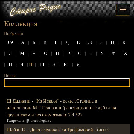
Коллекция
По буквам
0-9
|
А
|
Б
|
В
|
Г
|
Д
|
Е
|
Ж
|
З
|
И
|
К
|
Л
|
М
|
Н
|
О
|
П
|
Р
|
С
|
Т
|
У
|
Ф
|
Х
|
Ц
|
Ч
|
Ш
|
Щ
|
Э
|
Ю
|
Я
Поиск
Ш.Дадиани - "Из Искры" - речь.т.Сталина в
исполнении М.Г.Геловани (репетиционные дубли на
грузинском и русском языках 7.4.52)
Театрология
theatrologia.su
Шабан Е. - Дело следователя Трофимовой - (исп.: