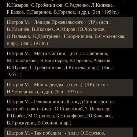
К.Назаров, С.Гребенников, С.Радченко, Л.Князева,
Р.Быков, П.Гаврилов, В.Горелов, и др.), (Зап.: 1958г.)
Шатров М. - Лошадь Пржевальского - (ЛР), (исп.:
В.Ильичёв, В.Яковлев, А.Миров, Ю.Хохликов,
О.Пальмов, Н.Дмитриева, Т.Корнишина, В.Смоленская,
и др.), (Зап.: 1973г.)
Шатров М. - Место в жизни - (исп.: П.Гаврилов,
М.Половикова, Н.Богатырёв, В.Горелов, Р.Быков,
В.Шугаев, С.Гребенников, Л.Князева, и др.), (Зап.:
1957г.)
Шатров М. - Мои надежды - (сцена), (ЛР), (исп.:
Н.Четверикова, и др.), (Зап.: 1977г.)
Шатров М. - Революционный этюд (Синие кони на
красной траве) - (исп.: О.Янковский, Т.Пельтцер,
Р.Царёва, М.Струнова, Б.Никифоров, Ю.Колычев,
В.Проскурин, Е.Леонов, и др.)
Шатров М. - Так победим ! - (исп.: О.Ефремов,