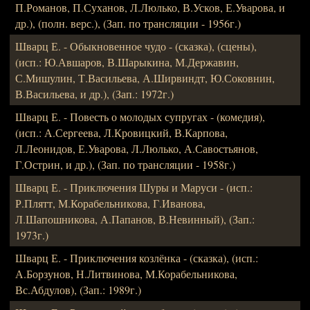
П.Романов, П.Суханов, Л.Люлько, В.Усков, Е.Уварова, и
др.), (полн. верс.), (Зап. по трансляции - 1956г.)
Шварц Е. - Обыкновенное чудо - (сказка), (сцены),
(исп.: Ю.Авшаров, В.Шарыкина, М.Державин,
С.Мишулин, Т.Васильева, А.Ширвиндт, Ю.Соковнин,
В.Васильева, и др.), (Зап.: 1972г.)
Шварц Е. - Повесть о молодых супругах - (комедия),
(исп.: А.Сергеева, Л.Кровицкий, В.Карпова,
Л.Леонидов, Е.Уварова, Л.Люлько, А.Савостьянов,
Г.Острин, и др.), (Зап. по трансляции - 1958г.)
Шварц Е. - Приключения Шуры и Маруси - (исп.:
Р.Плятт, М.Корабельникова, Г.Иванова,
Л.Шапошникова, А.Папанов, В.Невинный), (Зап.:
1973г.)
Шварц Е. - Приключения козлёнка - (сказка), (исп.:
А.Борзунов, Н.Литвинова, М.Корабельникова,
Вс.Абдулов), (Зап.: 1989г.)