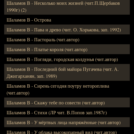
Шаламов В - Несколько моих жизней (чит.П.Щербаков
1990г) (2)
Шаламов В - Острова
Шаламов В - Пава и древо (чит. О. Хорькова, зап. 1992)
Шаламов В - Пастораль (чит.автор)
Шаламов В - Платье короля (чит.автор)
Шаламов В - Погляди, городская колдунья (чит.автор)
Шаламов В - Последний бой майора Пугачева (чит. А.
Джигарханян, зап. 1989)
Шаламов В - Сирень сегодня поутру нетороплива
(чит.автор)
Шаламов В - Скажу тебе по совести (чит.автор)
Шаламов В - Стихи (ЛР чит. В.Попов зап.1987г)
Шаламов В - У мёртвых лица напряжённые (чит.автор)
Шаламов В - У облака высокопарный вид (чит.автор)