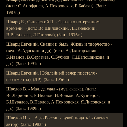
(исп.: О.Анофриев, А.Покровская, Р.Бабаян), (Зап.:
1987г.)
Шварц Е., Синявский П. - Сказка о потерянном
времени - (исп.: Вс.Шиловский, Л.Каневский,
В.Васильева, Л.Гнилова), (Зап.: 1976г.)
Шварц Евгений. Сказки и быль. Жизнь и творчество -
(вед.: А.Адоскин, и др), (исп.: А.Джигарханян,
Б.Иванов, В.Сергачёв, С.Бубнов, Л.Шапошникова, и
др.), (Зап.: 1991г.)
Шварц Евгений. Юбилейный вечер писателя -
(фрагменты), (ЛР), (Зап.: 1956г.)
Шведов В. - Мал, да удал - (муз. сказка), (исп.:
Вс.Ларионов, Б.Иванов, И.Волков, А.Кузнецов,
Б.Шувалов, В.Павлов, А.Покровская, Я.Лисовская, и
др.), (Зап.: 1989г.)
Шведов И. - ...А до России - рукой подать ! - (читает
автор), (Зап.: 1983г.)