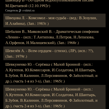
М.Цветаевой (12.10.1992г)
Свидетель
svidetel.su
Швецова Л. - Комсомол - моя судьба - (вед.: В.Зозулин,
И.Алабина), (Зап.: 1983г.)
Шебалин В., Маяковский В. - Драматическая симфония
«Ленин» - (исп.: Т.Антипова, Л.Петров, Н.Лепихова,
А.Орфенов, Н.Малишевский), (Зап.: 1968г.)
Шевелёв А. - Всем сердцем - (стихи), (ЛР), (исп.: ??),
(Зап.: 1979г.)
Шевкуненко Ю. - Серёжка с Малой Бронной - (исп.:
А.Кутепов, Ю.Комиссаров, И.Солдатова, И.Шантырь,
Б.Зубов, В.Калинин, Л.Персиянинов, Ф.Заболотный, и
др.), (часть 1-я из 3-х), (Зап.: 1965г.)
Шевкуненко Ю. - Серёжка с Малой Бронной - (исп.:
А.Кутепов, Ю.Комиссаров, И.Солдатова, И.Шантырь,
Б.Зубов, В.Калинин, Л.Персиянинов, Ф.Заболотный, и
др.), (часть 2-я из 3-х), (Зап.: 1965г.)