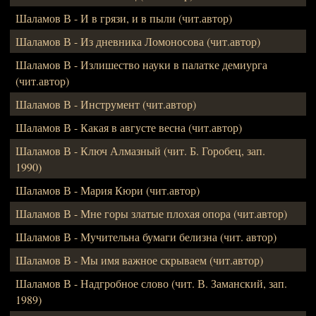
Шаламов В - И в грязи, и в пыли (чит.автор)
Шаламов В - Из дневника Ломоносова (чит.автор)
Шаламов В - Излишество науки в палатке демиурга
(чит.автор)
Шаламов В - Инструмент (чит.автор)
Шаламов В - Какая в августе весна (чит.автор)
Шаламов В - Ключ Алмазный (чит. Б. Горобец, зап.
1990)
Шаламов В - Мария Кюри (чит.автор)
Шаламов В - Мне горы златые плохая опора (чит.автор)
Шаламов В - Мучительна бумаги белизна (чит. автор)
Шаламов В - Мы имя важное скрываем (чит.автор)
Шаламов В - Надгробное слово (чит. В. Заманский, зап.
1989)