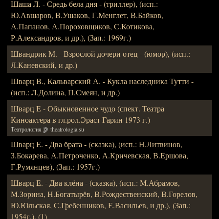
Шаша Л. - Средь бела дня - (триллер), (исп.:
Ю.Авшаров, В.Ушаков, Г.Менглет, В.Байков,
А.Папанов, А.Пороховщиков, С.Котикова,
Р.Александров, и др.), (Зап.: 1969г.)
Швандрик М. - Взрослой дочери отец - (юмор), (исп.:
Л.Каневский, и др.)
Шварц В., Кальварский А. - Кукла наследника Тутти -
(исп.: Л.Долина, П.Смеян, и др.)
Шварц Е - Обыкновенное чудо (спект. Театра
Киноактера в гл.рол.Эраст Гарин 1973 г.)
Театрология
theatrologia.su
Шварц Е. - Два брата - (сказка), (исп.: Н.Литвинов,
З.Бокарева, А.Петроченко, А.Кричевская, В.Ершова,
Г.Румянцев), (Зап.: 1957г.)
Шварц Е. - Два клёна - (сказка), (исп.: М.Абрамов,
М.Зорина, Н.Богатырёв, В.Рождественский, В.Горелов,
Ю.Юльская, С.Гребенников, Е.Васильев, и др.), (Зап.:
1954г.), (1)