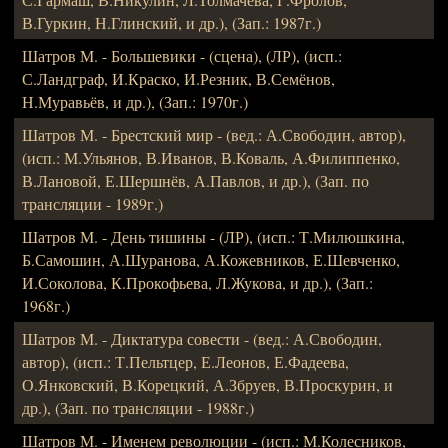
В.Гуркин, Н.Глинский, и др.), (Зап.: 1987г.)
Шатров М. - Большевики - (сцена), (ЛР), (исп.:
С.Ландграф, И.Краско, И.Резник, В.Семёнов,
Н.Муравьёв, и др.), (Зап.: 1970г.)
Шатров М. - Брестский мир - (вед.: А.Свободин, автор),
(исп.: М.Ульянов, В.Иванов, В.Коваль, А.Филиппенко,
В.Лановой, Е.Шершнёв, А.Павлов, и др.), (Зап. по
трансляции - 1989г.)
Шатров М. - День тишины - (ЛР), (исп.: Т.Милюшкина,
Б.Самошин, А.Шуранова, А.Кожевников, Е.Шевченко,
И.Соколова, К.Прокофьева, Л.Жукова, и др.), (Зап.:
1968г.)
Шатров М. - Диктатура совести - (вед.: А.Свободин,
автор), (исп.: Т.Пельтцер, Е.Леонов, Е.Фадеева,
О.Янковский, В.Корецкий, А.Збруев, В.Проскурин, и
др.), (Зап. по трансляции - 1988г.)
Шатров М. - Именем революции - (исп.: М.Колесников,