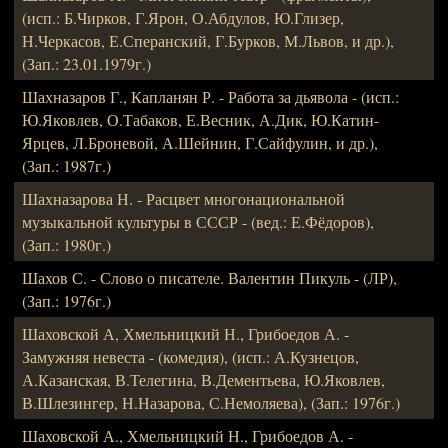
(исп.: Б.Чирков, Г.Ярон, О.Абдулов, Ю.Глизер,
Н.Черкасов, Е.Сперанский, Г.Бурков, М.Львов, и др.),
(Зап.: 23.01.1979г.)
Шахназаров Г., Капланян Р. - Работа за дьявола - (исп.:
Ю.Яковлев, О.Табаков, Е.Весник, А.Дик, Ю.Катин-
Ярцев, Л.Броневой, А.Шейнин, Г.Сайфулин, и др.),
(Зап.: 1987г.)
Шахназарова Н. - Расцвет многонациональной
музыкальной культуры в СССР - (вед.: Е.Фёдоров),
(Зап.: 1980г.)
Шахов С. - Слово о писателе. Валентин Пикуль - (ЛР),
(Зап.: 1976г.)
Шаховской А, Хмельницкий Н., Грибоедов А. -
Замужняя невеста - (комедия), (исп.: А.Кузнецов,
А.Казанская, В.Телегина, В.Дементьева, Ю.Яковлев,
В.Шлезингер, Н.Назарова, С.Немоляева), (Зап.: 1976г.)
Шаховской А., Хмельницкий Н., Грибоедов А. -