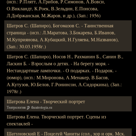
(исп.: Р.Плятт, А.Грибов, Р.Симонов, А.Вовси,
О.Викландт, К.Роек, В.Зельдин, Е.Понсова,
Л.Добржанская, М.Жаров, и др.), (Зап.: 1956)
Шатров С. (Шапиро), Богомазов С. - Таинственная
страница - (исп.: Л.Маратова, З.Бокарева, Б.Иванов,
М.Куприянова, А.Кубацкий, Н.Гуляева, М.Названов),
(Зап.: 30.03.1958г.)
Шатров С. (Шапиро), Носов Н., Рахманин Б., Санин В.,
Ласкин Б. - Взрослым о детях. - На берегу моря. -
Нестандартные лампочки. - О подарках. - Подарок. -
(юмор), (исп.: М.Миронова, А.Менакер, В.Басов,
А.Кутузов, Ю.Белов, Г.Ронинсон, А.Сидоркина), (Зап.:
1978г.)
Шатрова Елена - Творческий портрет
Театрология
theatrologia.su
Шатрова Елена. Творческий портрет. Сцены из
спектаклей -
Шатуновский Е - Поцелуй Чаниты (сол., хор и орк. Мск.