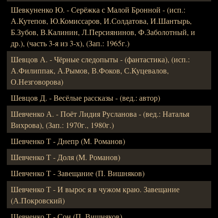
Шевкуненко Ю. - Серёжка с Малой Бронной - (исп.:
А.Кутепов, Ю.Комиссаров, И.Солдатова, И.Шантырь,
Б.Зубов, В.Калинин, Л.Персиянинов, Ф.Заболотный, и
др.), (часть 3-я из 3-х), (Зап.: 1965г.)
Шевцов А. - Чёрные следопыты - (фантастика), (исп.:
А.Филиппак, А.Рымов, В.Фоков, С.Куцевалов,
О.Незговорова)
Шевцов Д. - Весёлые рассказы - (вед.: автор)
Шевченко А. - Поёт Лидия Русланова - (вед.: Наталья
Вихрова), (Зап.: 1970г., 1980г.)
Шевченко Т - Днепр (М. Романов)
Шевченко Т - Доля (М. Романов)
Шевченко Т - Завещание (П. Вишняков)
Шевченко Т - И вырос я в чужом краю. Завещание
(А.Покровский)
Шевченко Т - Сон (П. Вишняков)