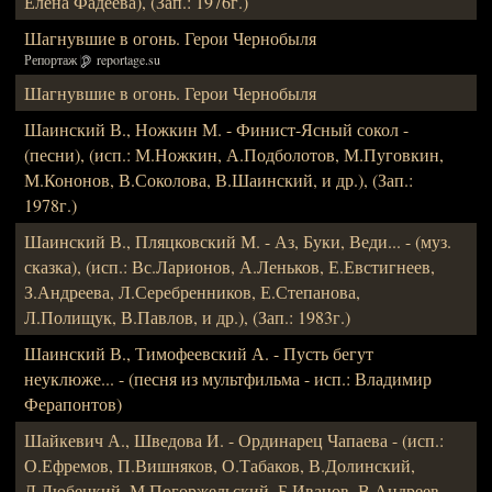
Елена Фадеева), (Зап.: 1976г.)
Шагнувшие в огонь. Герои Чернобыля
Репортаж
reportage.su
Шагнувшие в огонь. Герои Чернобыля
Шаинский В., Ножкин М. - Финист-Ясный сокол -
(песни), (исп.: М.Ножкин, А.Подболотов, М.Пуговкин,
М.Кононов, В.Соколова, В.Шаинский, и др.), (Зап.:
1978г.)
Шаинский В., Пляцковский М. - Аз, Буки, Веди... - (муз.
сказка), (исп.: Вс.Ларионов, А.Леньков, Е.Евстигнеев,
З.Андреева, Л.Серебренников, Е.Степанова,
Л.Полищук, В.Павлов, и др.), (Зап.: 1983г.)
Шаинский В., Тимофеевский А. - Пусть бегут
неуклюже... - (песня из мультфильма - исп.: Владимир
Ферапонтов)
Шайкевич А., Шведова И. - Ординарец Чапаева - (исп.:
О.Ефремов, П.Вишняков, О.Табаков, В.Долинский,
Л.Любецкий, М.Погоржельский, Б.Иванов, В.Андреев,