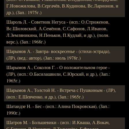
Г.Новожилова, В.Сергачёв, В.Кудинова, Вс.Ларионов, и
др.), (Зап.: 1975г.)
Шароль Л. - Советник Негуса - (исп.: О.Стриженов,
Вс.Шиловский, А.Семёнов, С.Сафонов, Л.Иванов,
Л.Земляникина, Н.Пеньков, П.Кудлай, и др.), (полн.
верс.), (Зап.: 1968г.)
Шарымов А. - Завтра- воскресенье - (стихи-эстрада),
(ЛР), (вед.: автор), (Зап.: июль 1978г.)
Шарымов А., Соколов Г. - О положительном герое -
(ЛР), (исп.: О.Басилашвили, С.Юрский, и др.), (Зап.:
1965г.)
Шарымов А., Толстой Н. - Встреча с Пушкиным - (ЛР),
(исп.: Е.Шевченко, и др.), (Зап.: 1965г.)
Шатаидзе Н. - Бес - (исп.: Алина Покровская), (Зап.:
1990г.)
Шатров М. - Большевики - (исп.: И.Кваша, А.Вокач,
С.Гармаш, В.Никулин, Л.Толмачёва, Г.Фролов,