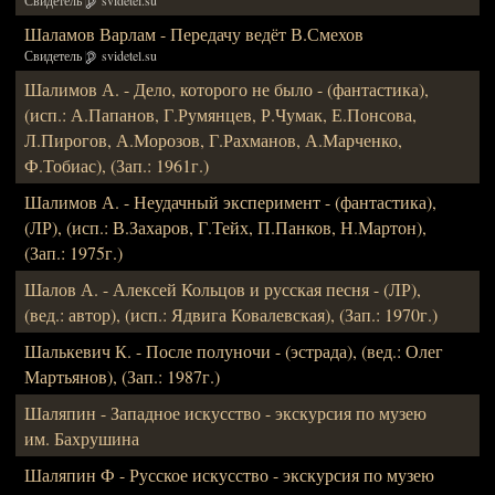
Свидетель
svidetel.su
Шаламов Варлам - Передачу ведёт В.Смехов
Свидетель
svidetel.su
Шалимов А. - Дело, которого не было - (фантастика),
(исп.: А.Папанов, Г.Румянцев, Р.Чумак, Е.Понсова,
Л.Пирогов, А.Морозов, Г.Рахманов, А.Марченко,
Ф.Тобиас), (Зап.: 1961г.)
Шалимов А. - Неудачный эксперимент - (фантастика),
(ЛР), (исп.: В.Захаров, Г.Тейх, П.Панков, Н.Мартон),
(Зап.: 1975г.)
Шалов А. - Алексей Кольцов и русская песня - (ЛР),
(вед.: автор), (исп.: Ядвига Ковалевская), (Зап.: 1970г.)
Шалькевич К. - После полуночи - (эстрада), (вед.: Олег
Мартьянов), (Зап.: 1987г.)
Шаляпин - Западное искусство - экскурсия по музею
им. Бахрушина
Шаляпин Ф - Русское искусство - экскурсия по музею