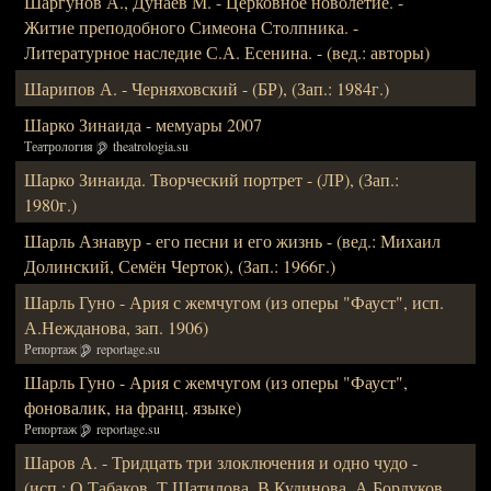
Шаргунов А., Дунаев М. - Церковное новолетие. -
Житие преподобного Симеона Столпника. -
Литературное наследие С.А. Есенина. - (вед.: авторы)
Шарипов А. - Черняховский - (БР), (Зап.: 1984г.)
Шарко Зинаида - мемуары 2007
Театрология
theatrologia.su
Шарко Зинаида. Творческий портрет - (ЛР), (Зап.:
1980г.)
Шарль Азнавур - его песни и его жизнь - (вед.: Михаил
Долинский, Семён Черток), (Зап.: 1966г.)
Шарль Гуно - Ария с жемчугом (из оперы "Фауст", исп.
А.Нежданова, зап. 1906)
Репортаж
reportage.su
Шарль Гуно - Ария с жемчугом (из оперы "Фауст",
фоновалик, на франц. языке)
Репортаж
reportage.su
Шаров А. - Тридцать три злоключения и одно чудо -
(исп.: О.Табаков, Т.Шатилова, В.Кудинова, А.Бордуков,