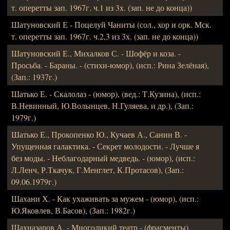
т. оперетты зап. 1967г. ч.1 из 3х. (зап. не до конца))
Шатуновский Е - Поцелуй Чаниты (сол., хор и орк. Мск.
т. оперетты зап. 1967г. ч.2,3 из 3х. (зап. не до конца))
Шатуновский Е., Михалков С. - Шофёр и коза. -
Просьба. - Бараны. - (стихи-юмор), (исп.: Рина Зелёная),
(Зап.: 1937г.)
Шатько Е. - Скалолаз - (юмор), (вед.: Т.Кузина), (исп.:
В.Невинный, Ю.Волынцев, Н.Гуляева, и др.), (Зап.:
1979г.)
Шатько Е., Прокопенко Ю., Кучаев А., Санин В. -
Упущенная галактика. - Секрет молодости. - Лучше я
без моды. - Неблагодарный медведь. - (юмор), (исп.:
Л.Ленч, Р.Ткачук, Г.Менглет, К.Протасов), (Зап.:
09.06.1979г.)
Шахани Х. - Как ухаживать за мужем - (юмор), (исп.:
Ю.Яковлев, В.Басов), (Зап.: 1982г.)
Шахназаров А. - Многоликий театр - (фрагменты),