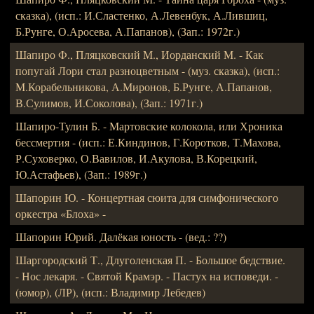
сказка), (исп.: И.Сластенко, А.Левенбук, А.Лившиц,
Б.Рунге, О.Аросева, А.Папанов), (Зап.: 1972г.)
Шапиро Ф., Пляцковский М., Иорданский М. - Как
попугай Лори стал разноцветным - (муз. сказка), (исп.:
М.Корабельникова, А.Миронов, Б.Рунге, А.Папанов,
В.Сулимов, И.Соколова), (Зап.: 1971г.)
Шапиро-Тулин Б. - Мартовские колокола, или Хроника
бессмертия - (исп.: Е.Киндинов, Г.Коротков, Т.Махова,
Р.Суховерко, О.Вавилов, И.Акулова, В.Корецкий,
Ю.Астафьев), (Зап.: 1989г.)
Шапорин Ю. - Концертная сюита для симфонического
оркестра «Блоха» -
Шапорин Юрий. Далёкая юность - (вед.: ??)
Шаргородский Т., Длуголенская П. - Большое бедствие.
- Нос лекаря. - Святой Крамэр. - Пастух на исповеди. -
(юмор), (ЛР), (исп.: Владимир Лебедев)