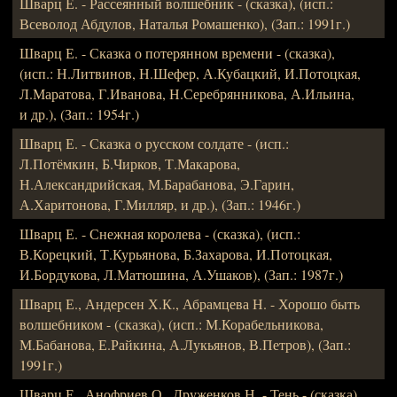
Шварц Е. - Рассеянный волшебник - (сказка), (исп.:
Всеволод Абдулов, Наталья Ромашенко), (Зап.: 1991г.)
Шварц Е. - Сказка о потерянном времени - (сказка),
(исп.: Н.Литвинов, Н.Шефер, А.Кубацкий, И.Потоцкая,
Л.Маратова, Г.Иванова, Н.Серебрянникова, А.Ильина,
и др.), (Зап.: 1954г.)
Шварц Е. - Сказка о русском солдате - (исп.:
Л.Потёмкин, Б.Чирков, Т.Макарова,
Н.Александрийская, М.Барабанова, Э.Гарин,
А.Харитонова, Г.Милляр, и др.), (Зап.: 1946г.)
Шварц Е. - Снежная королева - (сказка), (исп.:
В.Корецкий, Т.Курьянова, Б.Захарова, И.Потоцкая,
И.Бордукова, Л.Матюшина, А.Ушаков), (Зап.: 1987г.)
Шварц Е., Андерсен Х.К., Абрамцева Н. - Хорошо быть
волшебником - (сказка), (исп.: М.Корабельникова,
М.Бабанова, Е.Райкина, А.Лукьянов, В.Петров), (Зап.:
1991г.)
Шварц Е., Анофриев О., Друженков Н. - Тень - (сказка),