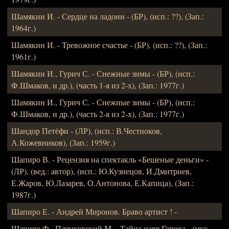
Шамякин И. - Сердце на ладони - (БР), (исп.: ??), (Зап.:
1964г.)
Шамякин И. - Тревожное счастье - (БР), (исп.: ??), (Зап.:
1961г.)
Шамякин И., Гурич С. - Снежные зимы - (БР), (исп.:
Ф.Шмаков, и др.), (часть 1-я из 2-х), (Зап.: 1977г.)
Шамякин И., Гурич С. - Снежные зимы - (БР), (исп.:
Ф.Шмаков, и др.), (часть 2-я из 2-х), (Зап.: 1977г.)
Шандор Петёфи - (ЛР), (исп.: В.Честноков,
А.Кожевников), (Зап.: 1959г.)
Шапиро В. - Рецензия на спектакль «Бешеные деньги» -
(ЛР), (вед.: автор), (исп.: Ю.Кузнецов, И.Дмитриев,
Е.Жаров, Ю.Лазарев, О.Антонова, Е.Капица), (Зап.:
1987г.)
Шапиро Е. - Андрей Миронов. Браво артист ! -
Шапиро Ф., Пляцковский М. - Тайна царя Гороха - (муз.