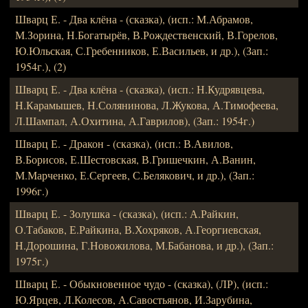
Шварц Е. - Два клёна - (сказка), (исп.: М.Абрамов,
М.Зорина, Н.Богатырёв, В.Рождественский, В.Горелов,
Ю.Юльская, С.Гребенников, Е.Васильев, и др.), (Зап.:
1954г.), (2)
Шварц Е. - Два клёна - (сказка), (исп.: Н.Кудрявцева,
Н.Карамышев, Н.Солянинова, Л.Жукова, А.Тимофеева,
Л.Шампал, А.Охитина, А.Гаврилов), (Зап.: 1954г.)
Шварц Е. - Дракон - (сказка), (исп.: В.Авилов,
В.Борисов, Е.Шестовская, В.Гришечкин, А.Ванин,
М.Марченко, Е.Сергеев, С.Белякович, и др.), (Зап.:
1996г.)
Шварц Е. - Золушка - (сказка), (исп.: А.Райкин,
О.Табаков, Е.Райкина, В.Хохряков, А.Георгиевская,
Н.Дорошина, Г.Новожилова, М.Бабанова, и др.), (Зап.:
1975г.)
Шварц Е. - Обыкновенное чудо - (сказка), (ЛР), (исп.:
Ю.Ярцев, Л.Колесов, А.Савостьянов, И.Зарубина,