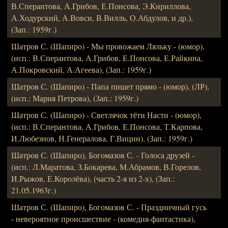
В.Сперантова, А.Грибов, Е.Понсова, Э.Кириллова,
А.Ходурский, А.Вовси, В.Вилль, О.Абдулов, и др.),
(Зап.: 1959г.)
Шатров С. (Шапиро) - Мы провожаем Ляльку - (юмор),
(исп.: В.Сперантова, А.Грибов, Е.Понсова, Е.Райкина,
А.Покровский, А.Агеева), (Зап.: 1959г.)
Шатров С. (Шапиро) - Папа пишет прямо - (юмор), (ЛР),
(исп.: Мария Петрова), (Зап.: 1959г.)
Шатров С. (Шапиро) - Светлячок тёти Насти - (юмор),
(исп.: В.Сперантова, А.Грибов, Е.Понсова, Т.Карпова,
И.Любезнов, Н.Генералова, Г.Вицин), (Зап.: 1959г.)
Шатров С. (Шапиро), Богомазов С. - Голоса друзей -
(исп.: Л.Маратова, З.Бокарева, М.Абрамов, В.Горелов,
И.Рыжов, Е.Королёва), (часть 2-я из 2-х), (Зап.:
21.05.1963г.)
Шатров С. (Шапиро), Богомазов С. - Праздничный гусь
- невероятное происшествие - (комедия-фантастика),