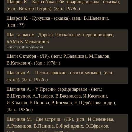
Шавров К. - Как собака себе товарища искала - (сказка),
(исп.: Виктор Петров), (Зап.: 1979г.)
Шавров К. - Кукушка - (сказка), (вед.: В.Шалевич),
(исп.: ??)
Шаг за шагом - Дорога. Рассказывает первопроходец
БАМа К.Мещанинов
Репортаж
reportage.su
Шаги Октября - (ЛР), (исп.: Р.Балашова, М.Павлов,
В.Каткевич), (Зап.: 1978г.)
Шагинян А. - Песни людские - (стихи-музыка), (исп.:
автор), (Зап.: 1972г.)
Шагинян А. - У Пресни- сердце заревое - (исп.:
В.Шурупов, А.Лазарев, В.Васильева, И.Касаткин,
И.Крылов, Е.Попова, В.Косяков, Н.Щербакова, и др.),
(Зап.: 1986г.)
Шагинян М. - Две встречи - (ЛР), (исп.: И.Селезнёва,
А.Романцов, В.Панина, Б.Фрейндлих, О.Ефремов,