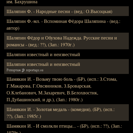
им. Бахрушина
Шаляпин Ф. - Народные песни - (вед.: О.Высоцкая)
Шаляпин Ф.-мл. - Вспоминая Фёдора Шаляпина - (вед.:
автор)
Шаляпин Фёдор и Обухова Надежда. Русские песни и
романсы - (вед.: ??), (Зап.: 1970г.)
Шаляпин известный и неизвестный
Шаляпин известный и неизвестный
Репортаж
reportage.su
Шамякин И. - Возьму твою боль - (БР), (исп.: З.Стома,
Г.Макарова, Г.Овсянников, З.Броварская,
О.Клебанович, М.Захаревич, В.Белохвостик,
П.Дубашинский, и др.), (Зап.: 1980г.)
Шамякин И. - Золотая медаль - (комедия), (БР), (исп.:
??), (Зап.: 1985г.)
Шамякин И. - И смолкли птицы... - (БР), (исп.: ??), (Зап.:
1979г.)